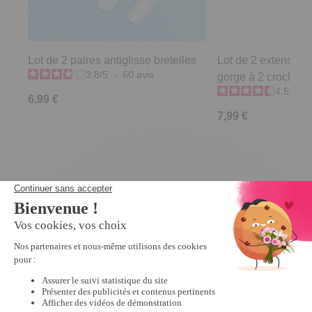
Lot de 2 paires antiglisse bretelles
Lot de 2 extensions
3.8
/
5
-
60
avis
gorge à 2 crochets
4.5
/
5
-
6,99 €
7,99 €
Derniers articles consultés