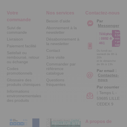
Votre
Nos services
Contactez-nous
commande
Besoin d'aide
Par
Messenger
Suivi de
Abonnement à la
commande
newsletter
Service
Téléphone
0.50€ /
:
0892 461
Livraison
Désabonnement à
min
+ prix
461
la newsletter
appel
Paiement facilité
Contact
Du lundi au
Satisfait ou
samedi de 8h à
remboursé, retour
1ère visite
20h
et le dimanche
ou échange
Commander par
de 9h à 13h
Codes
référence
Par email :
promotionnels
catalogue
Contactez-
nous
Glossaire des
Questions
produits chimiques
fréquentes
Par courrier
Informations
:
Temps L -
environnementales
59685 LILLE
des produits
CEDEX 9
A propos de