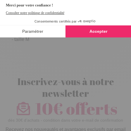
Lot de 3 lace™
bra dentelle
Noir/blanc/chair
- taille M
Inscrivez-vous à notre
newsletter
10€ offerts
dès 30€ d’achats - condition dans votre e-mail de confirmation
Recevez nos nouveautés et avantages exclusifs par email