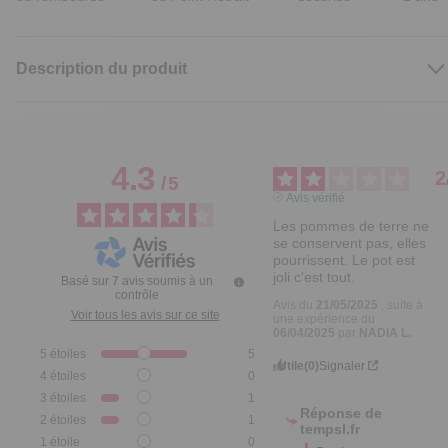
Description du produit
4.3
2
/
5
Avis vérifié
Les pommes de terre ne 
se conservent pas, elles 
pourrissent. Le pot est 
joli c'est tout.
Basé sur
7
avis soumis à un
contrôle
Avis du
21/05/2025
, suite à
Voir tous les avis sur ce site
une expérience du
06/04/2025
par
NADIA L.
5
étoiles
5
Utile
(0)
Signaler
4
étoiles
0
3
étoiles
1
Réponse de
2
étoiles
1
tempsl.fr
1
étoile
0