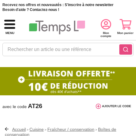
Recevez nos offres et nouveautés :
S'inscrire à notre newsletter
Besoin d'aide ?
Contactez-nous !
MENU
Mon
Mon panier
compte
Rechercher un article ou une référence
10€ de réduction dès 40€ d'achat. Offre
valable du 03/08/2026 au 12/08/2026.
AT26
avec le code
AJOUTER LE CODE
Accueil
Cuisine
Fraîcheur / conservation
Boîtes de
>
>
>
conservation