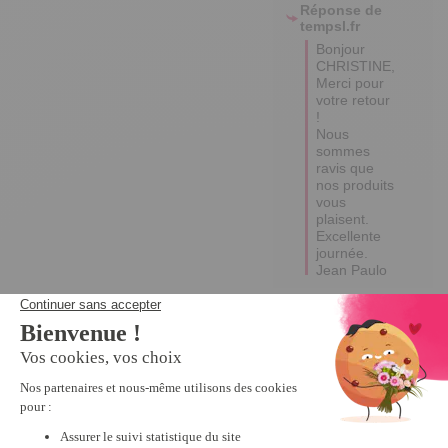
Réponse de
tempsl.fr
Bonjour 
CHRISTINE,

Merci pour 
votre retour 
!

Nous 
sommes 
ravis que 
nos produits 
vous 
plaisent.

Excellente 
journée.

Jean Paulo
5
Avis vérifié
Bien
Avis du
30/10/2024
, suite à
une expérience du