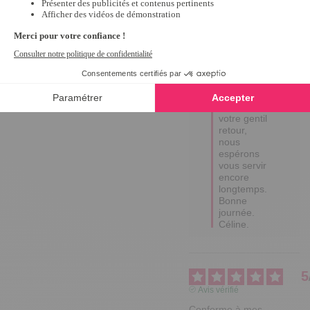
10/10/2024
par
M.L.
Utile
(0)
Signaler
Réponse de
tempsl.fr
Bonjour 
MARTA,

Merci pour 
votre gentil 
retour, 
nous 
espérons 
vous servir 
encore 
longtemps.

Bonne 
journée.

Céline.
5
Avis vérifié
Conforme à mes 