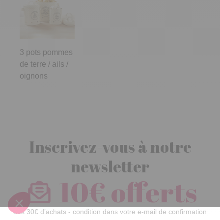
3 pots pommes
de terre / ails /
oignons
Inscrivez-vous à notre
newsletter
10€ offerts
dès 30€ d’achats - condition dans votre e-mail de confirmation