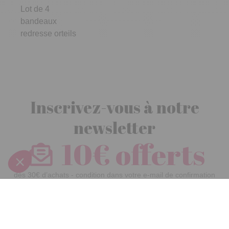
Lot de 4
bandeaux
redresse orteils
Inscrivez-vous à notre
newsletter
10€ offerts
dès 30€ d’achats - condition dans votre e-mail de confirmation
Recevez nos nouveautés et avantages exclusifs par email
Je
m’inscris