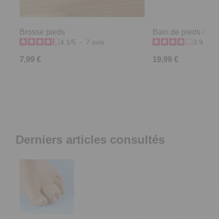
Brosse pieds
Bain de pieds rose
4.1
/
5
-
7
avis
3.9
/
5
-
7,99 €
19,99 €
Derniers articles consultés