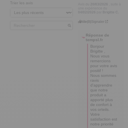
Trier les avis
Avis du
20/03/2026
, suite à
une expérience du
04/02/2026
par
Brigitte C.
Utile
(0)
Signaler
Réponse de
tempsl.fr
Bonjour 
Brigitte ,  

Nous vous 
remercions 
pour votre avis 
positif ! 

Nous sommes 
ravis 
d'apprendre 
que notre 
produit a 
apporté plus 
de confort à 
vos orteils. 

Votre 
satisfaction est 
notre priorité 