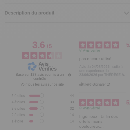
Description du produit
3.6
5
/
5
Avis vérifié
pas encore utilisé
Avis du
04/08/2026
, suite à
une expérience du
Basé sur
137
avis soumis à un
23/06/2026
par
THÉRÈSE A.
contrôle
Utile
(0)
Signaler
Voir tous les avis sur ce site
5
étoiles
44
5
4
étoiles
33
Avis vérifié
3
étoiles
32
2
étoiles
14
Ingénieux ! Enfin des 
orteils moins 
1
étoile
14
douloureux…