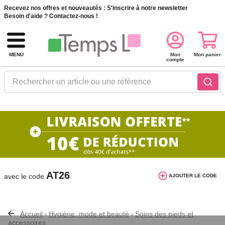
Recevez nos offres et nouveautés :
S'inscrire à notre newsletter
Besoin d'aide ?
Contactez-nous !
MENU
Mon
Mon panier
compte
Rechercher un article ou une référence
10€ de réduction dès 40€ d'achat. Offre
valable du 03/08/2026 au 12/08/2026.
AT26
avec le code
AJOUTER LE CODE
Accueil
Hygiène, mode et beauté
Soins des pieds et
>
>
accessoires