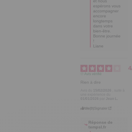
et nous 
espérons vous 
accompagner 
encore 
longtemps 
dans votre 
bien-être.  

Bonne journée 
!

Liane
4
Avis vérifié
Rien à dire
Avis du
15/02/2026
, suite à
une expérience du
01/01/2026
par
Jean L.
Utile
(0)
Signaler
Réponse de
tempsl.fr