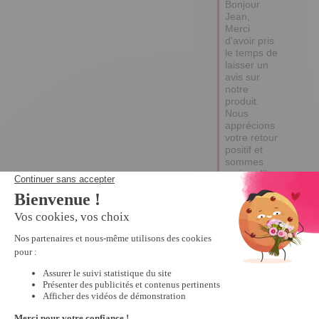
Bonjour 
Jean, 

Merci 
d'avoir pris 
le temps de 
laisser un 
avis sur 
notre 
produit. 

Nous 
apprécions 
votre retour 
positif et 
sommes 
ravis qu'il 
vous 
convienne. 

Excellente 
journée,

Edina
4
Avis vérifié