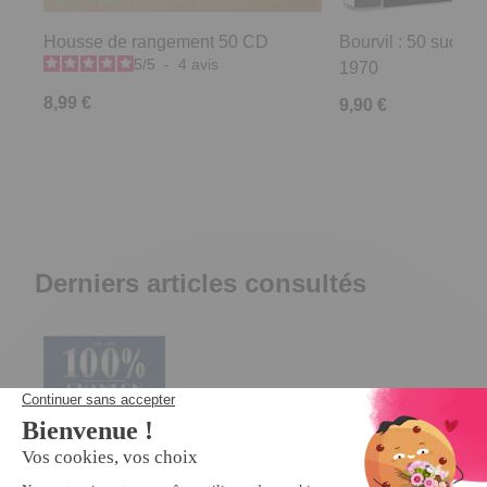
Housse de rangement 50 CD
Bourvil : 50 succès
5
/
5
-
4
avis
1970
8,99 €
9,90 €
Derniers articles consultés
4 cd 100%