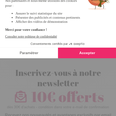
chanson
francaise4 cd
100% chanson
francaise4 cd
100% chanson
francaise
Inscrivez-vous à notre
newsletter
10€ offerts
dès 30€ d’achats - condition dans votre e-mail de confirmation
Recevez nos nouveautés et avantages exclusifs par email