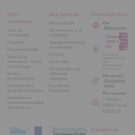
Votre
Nos services
Contactez-nous
commande
Besoin d'aide
Par
Messenger
Suivi de
Abonnement à la
commande
newsletter
Service
Téléphone
0.50€ /
:
0892 461
Livraison
Désabonnement à
min
+ prix
461
la newsletter
appel
Paiement facilité
Contact
Du lundi au
Satisfait ou
samedi de 8h à
remboursé, retour
1ère visite
20h
et le dimanche
ou échange
Commander par
de 9h à 13h
Codes
référence
Par email :
promotionnels
catalogue
Contactez-
nous
Glossaire des
Questions
produits chimiques
fréquentes
Par courrier
Informations
:
Temps L -
environnementales
59685 LILLE
des produits
CEDEX 9
A propos de