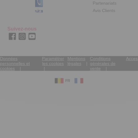
Partenariats
Avis Clients
Suivez-nous
Données
Paramétrer
Mentions
Conditions
Access
personnelles et
les cookies
légales
générales de
cookies
vente
FR