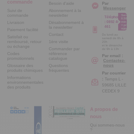
commande
Besoin d'aide
Par
Messenger
Suivi de
Abonnement à la
commande
newsletter
Service
Téléphone
0.50€ /
:
0892 461
Livraison
Désabonnement à
min
+ prix
461
la newsletter
appel
Paiement facilité
Contact
Du lundi au
Satisfait ou
samedi de 8h à
remboursé, retour
1ère visite
20h
et le dimanche
ou échange
Commander par
de 9h à 13h
Codes
référence
Par email :
promotionnels
catalogue
Contactez-
nous
Glossaire des
Questions
produits chimiques
fréquentes
Par courrier
Informations
:
Temps L -
environnementales
59685 LILLE
des produits
CEDEX 9
A propos de
nous
Qui sommes-nous
?