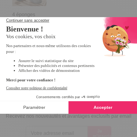
4 éponges
chats et souris
Inscrivez-vous à notre
newsletter
10€ offerts
dès 30€ d’achats - condition dans votre e-mail de confirmation
Recevez nos nouveautés et avantages exclusifs par email
Je
m’inscris