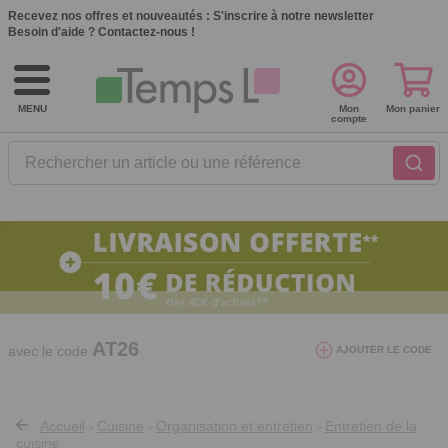
Recevez nos offres et nouveautés :
S'inscrire à notre newsletter
Besoin d'aide ?
Contactez-nous !
MENU
Mon
Mon panier
compte
Rechercher un article ou une référence
10€ de réduction dès 40€ d'achat. Offre
valable du 03/08/2026 au 12/08/2026.
AT26
avec le code
AJOUTER LE CODE
Accueil
Cuisine
Organisation et entretien
Entretien de la
>
>
>
cuisine