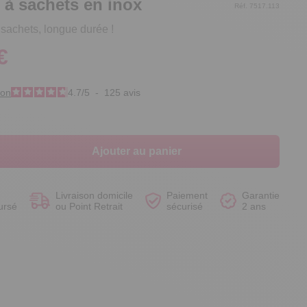
 à sachets en inox
Réf. 7517.113
sachets, longue durée !
€
Voir le produit
Voir le produit
Voir le produit
Voir le produit
ion
4.7
/
5
-
125
avis
Ajouter au panier
Livraison domicile
Paiement
Garantie
ursé
ou Point Retrait
sécurisé
2 ans