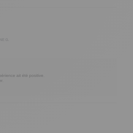
NE G.
ience ait été positive.  

.  
