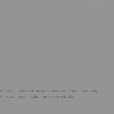
nt refermés ! Les denrées se conserveront ainsi beaucoup
nt été conçues en solide
acier inoxydable
.