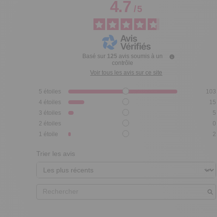
4.7
/
5
Basé sur
125
avis soumis à un
contrôle
Voir tous les avis sur ce site
5
étoiles
103
4
étoiles
15
3
étoiles
5
2
étoiles
0
1
étoile
2
Trier les avis