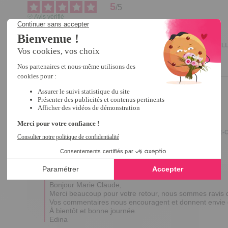
5
/
5
Avis vérifié
Ideale et pratique
Avis du
01/07/2026
, suite à une expérience du
14/05/2026
par
ISABELL
Utile
(0)
Signaler
5
/
5
Avis vérifié
Pratique
Avis du
02/05/2026
, suite à une expérience du
07/03/2026
par
MARIE-
Utile
(0)
Signaler
Réponse de
tempsl.fr
Bonjour Marie Claude,  

Merci beaucoup pour votre retour, nous sommes ravis que 
Vos commentaires nous encouragent et donnent envie de 
À bientôt et bonne journée.

Edina