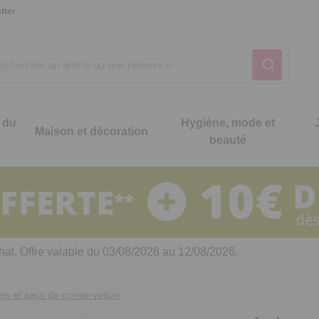
tter
 du
Hygiène, mode et
Maison et décoration
beauté
Notre produit du m
Notre produit du m
Notre produit du m
Notre produit du m
Notre produit du m
Notre produit du m
ons cuisine
t intimité
hat. Offre valable du 03/08/2026 au 12/08/2026.
 table
es de cuisine malins
res et sacs de conservation