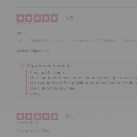
5
/
5
Avis vérifié
bien
Avis du
02/05/2026
, suite à une expérience du
08/03/2026
par
GHISLAI
Utile
(0)
Signaler
Réponse de
tempsl.fr
Bonjour Ghislaine,

Merci pour votre avis, nous sommes ravis que votre expér
Vos retours nous font plaisir et nous motivent à continuer
Merci et bonne journée.

Edina
5
/
5
Avis vérifié
Fait son job. Ras