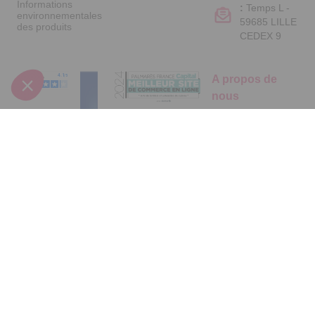
Informations
:
Temps L -
environnementales
59685 LILLE
des produits
CEDEX 9
A propos de
nous
Qui sommes-nous
?
Partenariats
Avis Clients
Suivez-nous
Données
Paramétrer
Mentions
Conditions
Access
personnelles et
les cookies
légales
générales de
cookies
vente