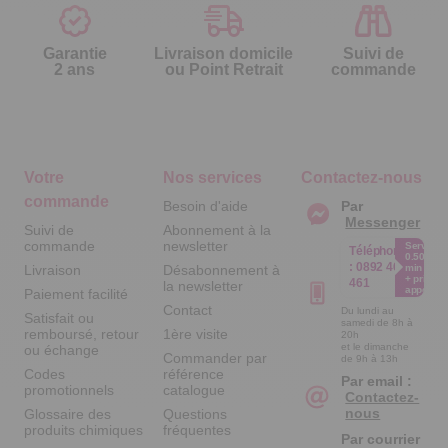
Garantie
Livraison domicile
Suivi de
2 ans
ou Point Retrait
commande
Votre
Nos services
Contactez-nous
commande
Besoin d'aide
Par
Messenger
Suivi de
Abonnement à la
commande
newsletter
Service
Téléphone
0.50€ /
:
0892 461
Livraison
Désabonnement à
min
+ prix
461
la newsletter
appel
Paiement facilité
Contact
Du lundi au
Satisfait ou
samedi de 8h à
remboursé, retour
1ère visite
20h
et le dimanche
ou échange
Commander par
de 9h à 13h
Codes
référence
Par email :
promotionnels
catalogue
Contactez-
nous
Glossaire des
Questions
produits chimiques
fréquentes
Par courrier