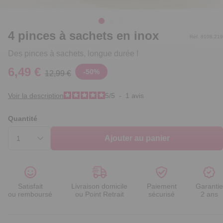
4 pinces à sachets en inox
Réf. 8108.219
Des pinces à sachets, longue durée !
6,49 €
-
50
%
12,99 €
Voir la description
5
/
5
-
1
avis
Quantité
Ajouter au panier
Satisfait
Livraison domicile
Paiement
Garantie
ou remboursé
ou Point Retrait
sécurisé
2 ans