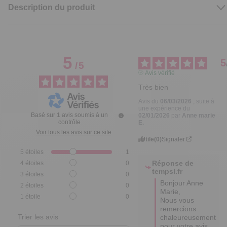
Description du produit
5
5
/
5
Avis vérifié
Très bien
Avis du
06/03/2026
, suite à
une expérience du
Basé sur
1
avis soumis à un
02/01/2026
par
Anne marie
contrôle
E.
Voir tous les avis sur ce site
Utile
(0)
Signaler
5
étoiles
1
Réponse de
4
étoiles
0
tempsl.fr
3
étoiles
0
Bonjour Anne 
2
étoiles
0
Marie, 

1
étoile
0
Nous vous 
remercions 
Trier les avis
chaleureusement 
pour votre avis 