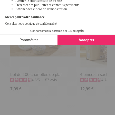
Lot de 100 charlottes de plat
4 pinces à sachets
4.6
/
5
-
57
avis
4.7
/
5
-
7,99 €
12,99 €