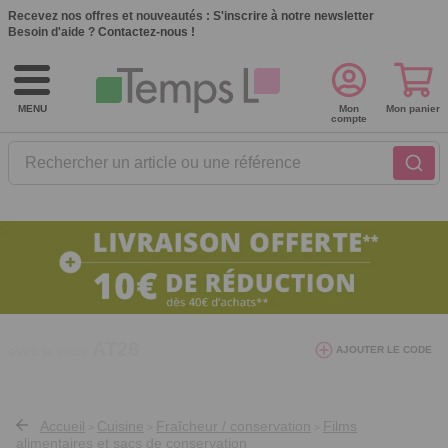
Recevez nos offres et nouveautés :
S'inscrire à notre newsletter
Besoin d'aide ?
Contactez-nous !
MENU
Mon
Mon panier
compte
Rechercher un article ou une référence
10€ de réduction dès 40€ d'achat. Offre
AJOUTER LE CODE
valable du 03/08/2026 au 12/08/2026.
AT26
avec le code
Accueil
Cuisine
Fraîcheur / conservation
Films
>
>
>
alimentaires et sacs de conservation