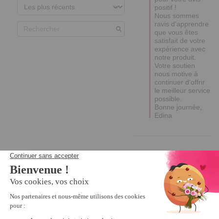
positif ! 

Nous sommes 
ravis d'apprendre 
que vous êtes 
satisfait de votre 
expérience avec 
notre produit. 

Votre soutien 
nous motive à 
continuer d'offrir 
le meilleur service 
possible. 

Bonne journée,

Edina
Nous vous recommandons