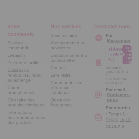
Votre
Nos services
Contactez-nous
commande
Besoin d'aide
Par
Messenger
Suivi de
Abonnement à la
commande
newsletter
Service
Téléphone
0.50€ /
:
0892 461
Livraison
Désabonnement à
min
+ prix
461
la newsletter
appel
Paiement facilité
Contact
Du lundi au
Satisfait ou
samedi de 8h à
remboursé, retour
1ère visite
20h
et le dimanche
ou échange
Commander par
de 9h à 13h
Codes
référence
Par email :
promotionnels
catalogue
Contactez-
nous
Glossaire des
Questions
produits chimiques
fréquentes
Par courrier
Informations
:
Temps L -
environnementales
59685 LILLE
des produits
CEDEX 9