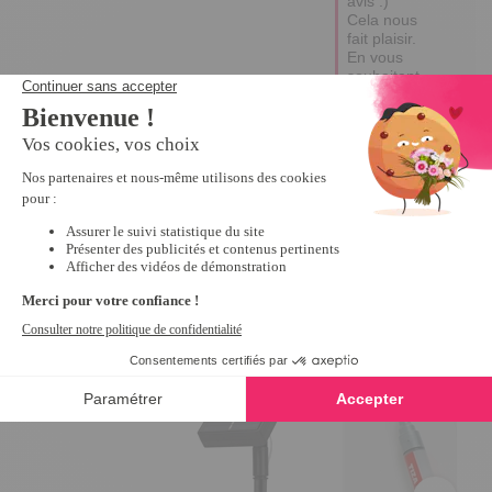
avis :) 
Cela nous 
fait plaisir.

En vous 
souhaitant 
une bonne 
journée.

Abir.
Nous vous recommandons