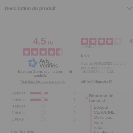
Description du produit
4.5
4
/
5
Avis vérifié
bien
Avis du
05/01/2025
, suite à
une expérience du
Basé sur
2
avis soumis à un
14/12/2024
par
C.M.
contrôle
Utile
(0)
Signaler
Voir tous les avis sur ce site
5
étoiles
1
Réponse de
4
étoiles
1
tempsl.fr
3
étoiles
0
Bonjour 
CLAUDINE,

2
étoiles
0
Merci pour 
1
étoile
0
votre 
retour.

Trier les avis
Excellente 