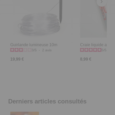
Guirlande lumineuse 10m
Craie liquide argen
3
/
5
-
2
avis
5
/
5
-
3
19,99 €
8,99 €
Derniers articles consultés