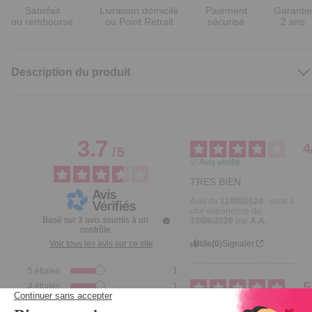
Satisfait
Livraison domicile
Paiement
Garantie
ou remboursé
ou Point Retrait
sécurisé
2 ans
Description du produit
3.7
4
/
5
Avis vérifié
TRES BIEN
Avis du
12/08/2020
, suite à
une expérience du
Basé sur
3
avis soumis à un
19/06/2020
par
A.A.
contrôle
Utile
(0)
Signaler
Voir tous les avis sur ce site
5
étoiles
1
5
4
étoiles
1
Avis vérifié
3
étoiles
0