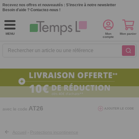
Recevez nos offres et nouveautés :
S'inscrire à notre newsletter
Besoin d'aide ?
Contactez-nous !
MENU
Mon
Mon panier
compte
Rechercher un article ou une référence
10€ de réduction dès 40€ d'achat. Offre
valable du 03/08/2026 au 12/08/2026.
AT26
avec le code
AJOUTER LE CODE
Accueil
Protections incontinence
>