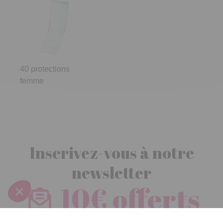
40 protections
femme
Inscrivez-vous à notre
newsletter
10€ offerts
dès 30€ d’achats - condition dans votre e-mail de confirmation