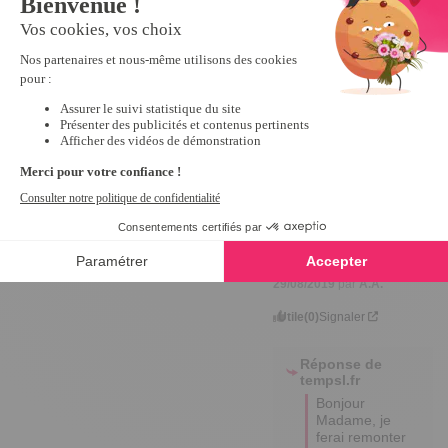
2
étoiles
1
recommanderai par la 
suie, à ce prix !
1
étoile
0
Avis du
10/10/2019
, suite à
Trier les avis
une expérience du
12/09/2019
par
A.A.
Utile
(0)
Signaler
2
Avis vérifié
avis donné plus haut.
Avis du
08/10/2019
, suite à
une expérience du
29/08/2019
par
A.A.
Utile
(0)
Signaler
Réponse de
tempsl.fr
Bonjour 
Madame, je 
ferai remonter 