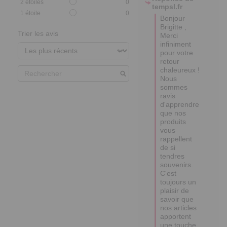
2
étoiles
0
tempsl.fr
1
étoile
0
Bonjour 
Brigitte ,

Trier les avis
Merci 
infiniment 
pour votre 
retour 
chaleureux ! 

Nous 
sommes 
ravis 
d'apprendre 
que nos 
produits 
vous 
rappellent 
de si 
tendres 
souvenirs. 

C'est 
toujours un 
plaisir de 
savoir que 
nos articles 
apportent 
une touche 