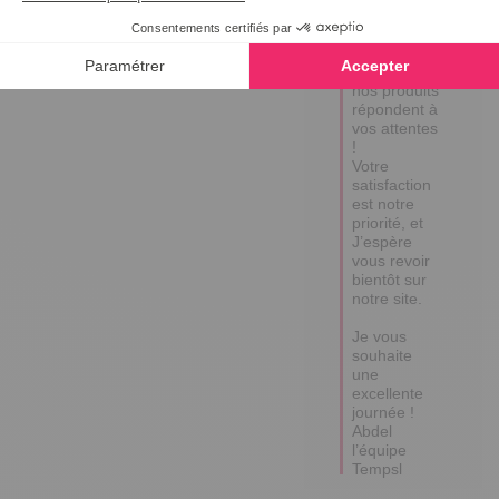
textiles. 

Cela me fait 
plaisir de 
savoir que 
nos produits 
répondent à 
vos attentes 
!

Votre 
satisfaction 
est notre 
priorité, et 
J’espère 
vous revoir 
bientôt sur 
notre site.  

Je vous 
souhaite 
une 
excellente 
journée !

Abdel 
l’équipe 
Tempsl