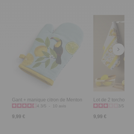
Gant + manique citron de Menton
Lot de 2 torchons c
4.3
/
5
-
10
avis
3
/
5
-
1
9,99 €
9,99 €