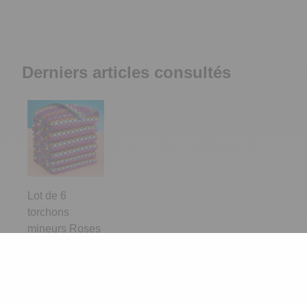
Derniers articles consultés
Lot de 6
torchons
mineurs Roses