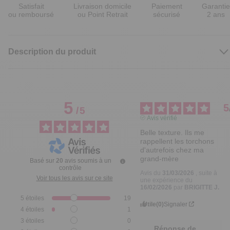
Satisfait
Livraison domicile
Paiement
Garantie
ou remboursé
ou Point Retrait
sécurisé
2 ans
Description du produit
5
5
/
5
Avis vérifié
Belle texture. Ils me 
rappellent les torchons 
d'autrefois chez ma 
grand-mère
Basé sur
20
avis soumis à un
contrôle
Avis du
31/03/2026
, suite à
Voir tous les avis sur ce site
une expérience du
16/02/2026
par
BRIGITTE J.
5
étoiles
19
Utile
(0)
Signaler
4
étoiles
1
3
étoiles
0
Réponse de