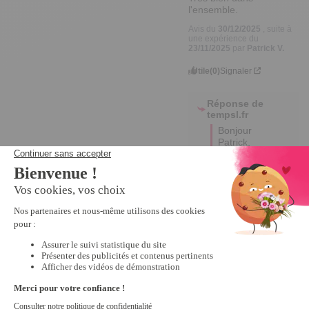
l'ensemble.
Avis du
30/12/2025
, suite à
une expérience du
23/11/2025
par
Patrick V.
Utile
(0)
Signaler
Réponse de
tempsl.fr
Bonjour 
Patrick, 

Merci 
beaucoup 
pour votre 
retour  ! Je 
suis ravi 
d’apprendre 
que vous 
appréciez la 
facilité 
d’entretien 
et la stabilité 
des couleurs 
de nos 