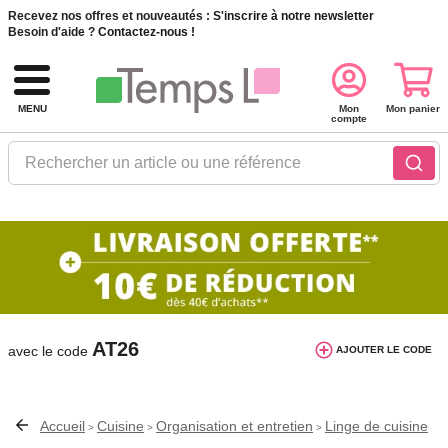
Recevez nos offres et nouveautés :
S'inscrire à notre newsletter
Besoin d'aide ?
Contactez-nous !
MENU
Mon
Mon panier
compte
Rechercher un article ou une référence
10€ de réduction dès 40€ d'achat. Offre
valable du 03/08/2026 au 12/08/2026.
AT26
avec le code
AJOUTER LE CODE
Accueil
Cuisine
Organisation et entretien
Linge de cuisine
>
>
>