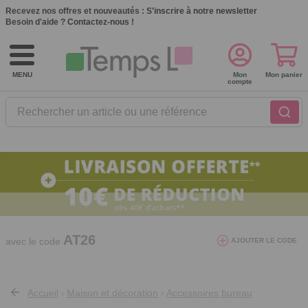
Recevez nos offres et nouveautés :
S'inscrire à notre newsletter
Besoin d'aide ?
Contactez-nous !
MENU
Mon
Mon panier
compte
Rechercher un article ou une référence
10€ de réduction dès 40€ d'achat. Offre
valable du 03/08/2026 au 12/08/2026.
AT26
avec le code
AJOUTER LE CODE
Accueil
Maison et décoration
Accessoires bureau
>
>