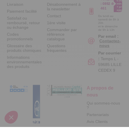
0.50€ /
:
0892 461
Livraison
Désabonnement à
min
+ prix
461
la newsletter
appel
Paiement facilité
Contact
Du lundi au
Satisfait ou
samedi de 8h à
remboursé, retour
1ère visite
20h
et le dimanche
ou échange
Commander par
de 9h à 13h
Codes
référence
Par email :
promotionnels
catalogue
Contactez-
nous
Glossaire des
Questions
produits chimiques
fréquentes
Par courrier
Informations
:
Temps L -
environnementales
59685 LILLE
des produits
CEDEX 9
A propos de
nous
Qui sommes-nous
?
Partenariats
Avis Clients