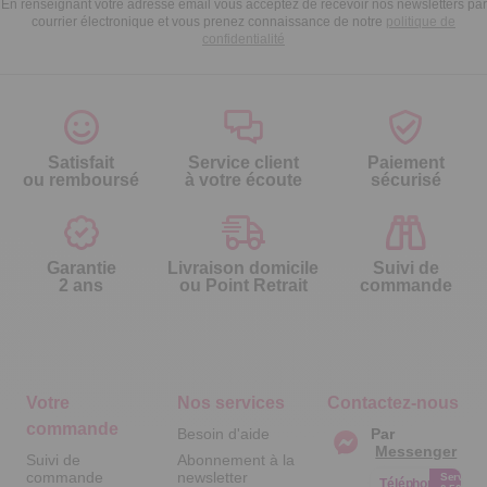
En renseignant votre adresse email vous acceptez de recevoir nos newsletters par
courrier électronique et vous prenez connaissance de notre
politique de
confidentialité
Satisfait
Service client
Paiement
ou remboursé
à votre écoute
sécurisé
Garantie
Livraison domicile
Suivi de
2 ans
ou Point Retrait
commande
Votre
Nos services
Contactez-nous
commande
Besoin d'aide
Par
Messenger
Suivi de
Abonnement à la
commande
newsletter
Service
Téléphone