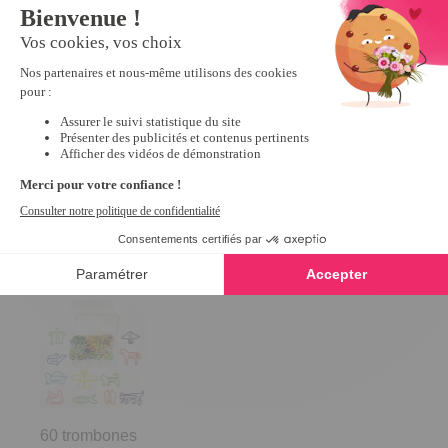
3 étuis protège cartes RFID
Colle cyanoacrylate
4.4
/
5
-
112
avis
4.2
/
5
-
9,99 €
7,99 €
Derniers articles consultés
60 trombones