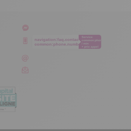
Service
navigation:faq.contact.phone
common:phone.cost€
common:phone.number
/ min
+ prix appel