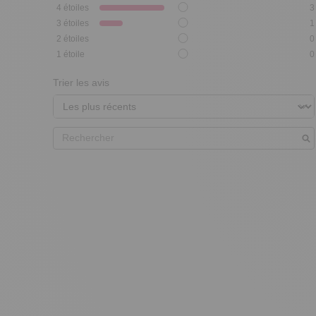
4
étoiles
3
3
étoiles
1
2
étoiles
0
1
étoile
0
Trier les avis