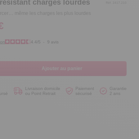
résistant charges lourdes
Réf. 2417.210
ercer… même les charges les plus lourdes
€
Voir le produit
Voir le produit
Voir le produit
Voir le produit
ion
4.4
/
5
-
9
avis
Ajouter au panier
Livraison domicile
Paiement
Garantie
ursé
ou Point Retrait
sécurisé
2 ans