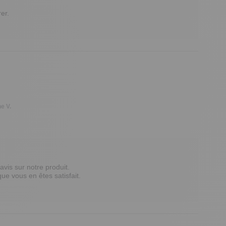
r.

ne V.
vis sur notre produit. 

e vous en êtes satisfait. 
