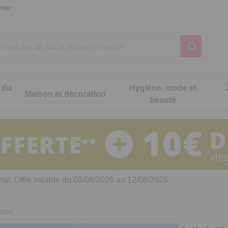
tter
 du
Hygiène, mode et
Maison et décoration
beauté
Notre produit du m
Notre produit du m
Notre produit du m
Notre produit du m
Notre produit du m
Notre produit du m
ons cuisine
t intimité
hat. Offre valable du 03/08/2026 au 12/08/2026.
 table
es de cuisine malins
uces