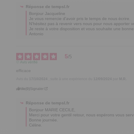
Réponse de
tempsl.fr
Bonjour Jacqueline 

Je vous remercie d'avoir pris le temps de nous écrire.

N'hésitez pas à revenir vers nous pour nous apporter vot
Je reste à votre disposition et vous souhaite une bonne 
Antonio
5
/
5
Avis vérifié
efficace
Avis du
17/10/2024
, suite à une expérience du
12/09/2024
par
M.R.
Utile
(0)
Signaler
Réponse de
tempsl.fr
Bonjour MARIE CECILE,

Merci pour votre gentil retour, nous espérons vous serv
Bonne journée.

Céline.