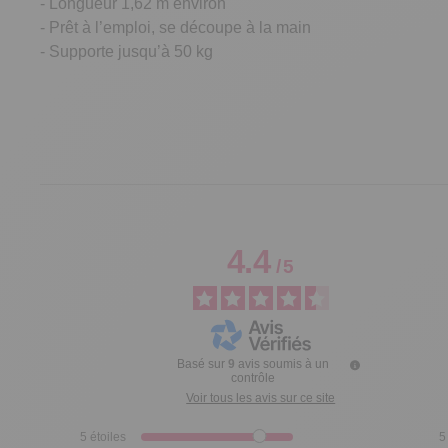
- Longueur 1,62 m environ
- Prêt à l’emploi, se découpe à la main
- Supporte jusqu’à 50 kg
4.4
/
5
Basé sur
9
avis soumis à un
contrôle
Voir tous les avis sur ce site
5
étoiles
5