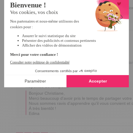
Merci d'avoir pris le temps de partager votre avis. 

Chaque retour est précieux et nous aide à nous améliore
Bonne journée,

Edina
4
/
5
Avis vérifié
bon ^produit
Avis du
05/12/2025
, suite à une expérience du
24/10/2025
par
Christia
Utile
(0)
Signaler
Réponse de
tempsl.fr
Bonjour Christiane, 

Merci beaucoup d'avoir pris le temps de partager votre a
Nous sommes ravis d'apprendre qu'il vous convient et qu
À très bientôt !

Edina