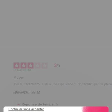
3
/
5
Avis vérifié
Moyen
Avis du
10/12/2025
, suite à une expérience du
30/10/2025
par
Delphine
Utile
(0)
Signaler
Réponse de
tempsl.fr
Bonjour Delphine,
