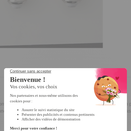
ormantes : très éclairantes et de très basse consommation ! En
ennes ampoules. Choisissez selon vos préférences : version class