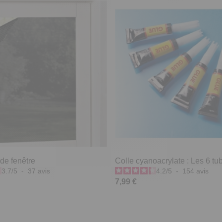
 de fenêtre
Colle cyanoacrylate : Les 6 tu
3.7
/
5
-
37
avis
4.2
/
5
-
154
avis
7,99 €