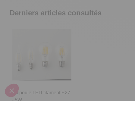
Derniers articles consultés
Ampoule LED filament E27
- 5W