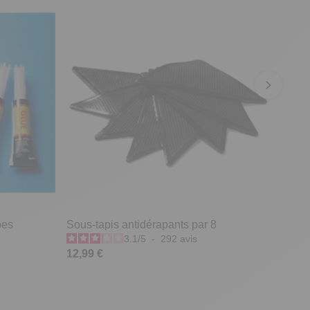
bes
Sous-tapis antidérapants par 8
3.1
/
5
-
292
avis
12,99 €