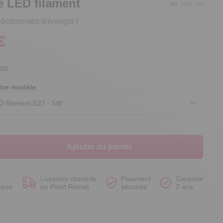
 LED filament
Réf. 1907.153
 économies d'énergie !
€
Voir le produit
Voir le produit
Voir le produit
Voir le produit
ion
tre modèle
Ajouter au panier
Livraison domicile
Paiement
Garantie
ursé
ou Point Retrait
sécurisé
2 ans