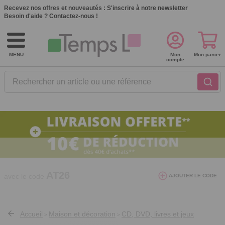
Recevez nos offres et nouveautés :
S'inscrire à notre newsletter
Besoin d'aide ?
Contactez-nous !
MENU
Mon
Mon panier
compte
Rechercher un article ou une référence
10€ de réduction dès 40€ d'achat. Offre
valable du 03/08/2026 au 12/08/2026.
AT26
avec le code
AJOUTER LE CODE
Accueil
Maison et décoration
CD, DVD, livres et jeux
>
>