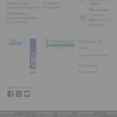
nous
Glossaire des
Questions
produits chimiques
fréquentes
Par courrier
Informations
:
Temps L -
environnementales
59685 LILLE
des produits
CEDEX 9
A propos de
nous
Qui sommes-nous
?
Partenariats
Avis Clients
Suivez-nous
Données
Paramétrer
Mentions
Conditions
Access
personnelles et
les cookies
légales
générales de