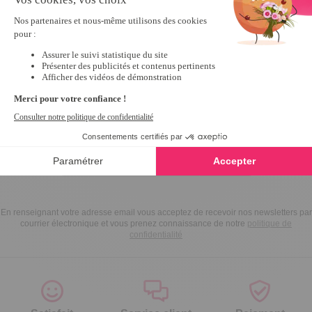
Inscrivez-vous à notre
newsletter
10€ offerts
dès 30€ d’achats - condition dans votre e-mail de confirmation
Recevez nos nouveautés et avantages exclusifs par email
Je
m’inscris
En renseignant votre adresse email vous acceptez de recevoir nos newsletters par
courrier électronique et vous prenez connaissance de notre
politique de
confidentialité