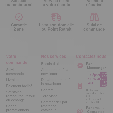
Satisfait
Service client
Paiement
ou remboursé
à votre écoute
sécurisé
Garantie
Livraison domicile
Suivi de
2 ans
ou Point Retrait
commande
Votre
Nos services
Contactez-nous
commande
Besoin d'aide
Par
Messenger
Suivi de
Abonnement à la
commande
newsletter
Service
Téléphone
0.50€ /
:
0892 461
Livraison
Désabonnement à
min
+ prix
461
la newsletter
appel
Paiement facilité
Contact
Du lundi au
Satisfait ou
samedi de 8h à
remboursé, retour
1ère visite
20h
et le dimanche
ou échange
Commander par
de 9h à 13h
Codes
référence
Par email :
promotionnels
catalogue
Contactez-