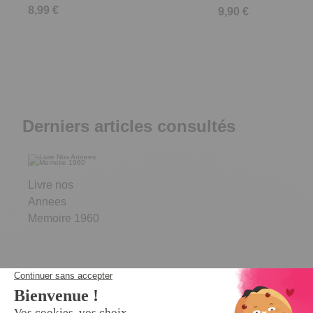
8,99 €
9,90 €
Derniers articles consultés
Livre nos
Annees
Memoire 1960