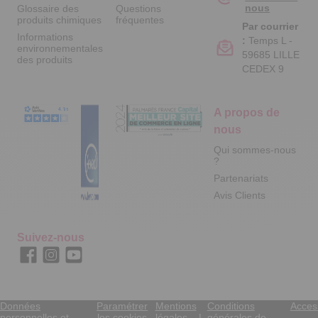
nous
Glossaire des
Questions
produits chimiques
fréquentes
Par courrier
Informations
:
Temps L -
environnementales
59685 LILLE
des produits
CEDEX 9
A propos de
nous
Qui sommes-nous
?
Partenariats
Avis Clients
Suivez-nous
Données
Paramétrer
Mentions
Conditions
Access
personnelles et
les cookies
légales
générales de