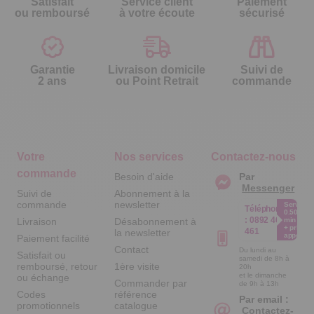
Satisfait
Service client
Paiement
ou remboursé
à votre écoute
sécurisé
Garantie
Livraison domicile
Suivi de
2 ans
ou Point Retrait
commande
Votre
Nos services
Contactez-nous
commande
Besoin d'aide
Par
Messenger
Suivi de
Abonnement à la
commande
newsletter
Service
Téléphone
0.50€ /
:
0892 461
Livraison
Désabonnement à
min
+ prix
461
la newsletter
appel
Paiement facilité
Contact
Du lundi au
Satisfait ou
samedi de 8h à
remboursé, retour
1ère visite
20h
et le dimanche
ou échange
Commander par
de 9h à 13h
Codes
référence
Par email :
promotionnels
catalogue
Contactez-