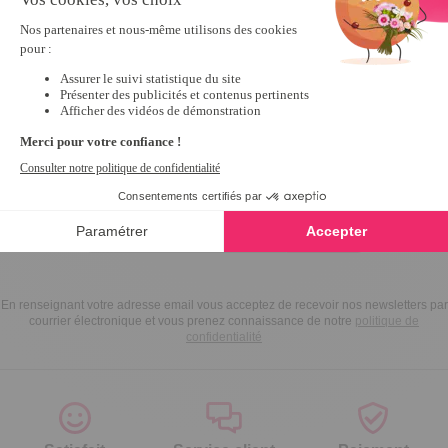
Inscrivez-vous à notre
newsletter
10€ offerts
dès 30€ d’achats - condition dans votre e-mail de confirmation
Recevez nos nouveautés et avantages exclusifs par email
Je
m’inscris
En renseignant votre adresse email vous acceptez de recevoir nos newsletters par
courrier électronique et vous prenez connaissance de notre
politique de
confidentialité