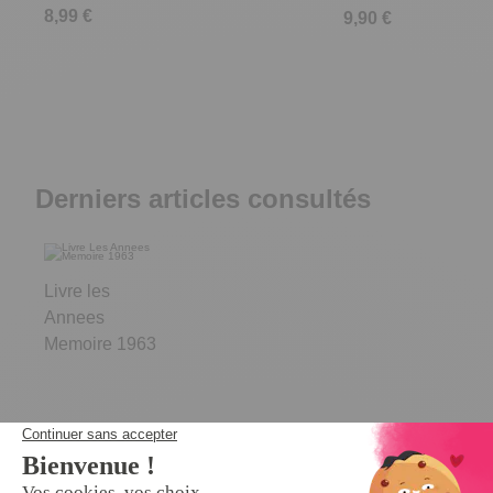
8,99 €
9,90 €
Derniers articles consultés
Livre les
Annees
Memoire 1963