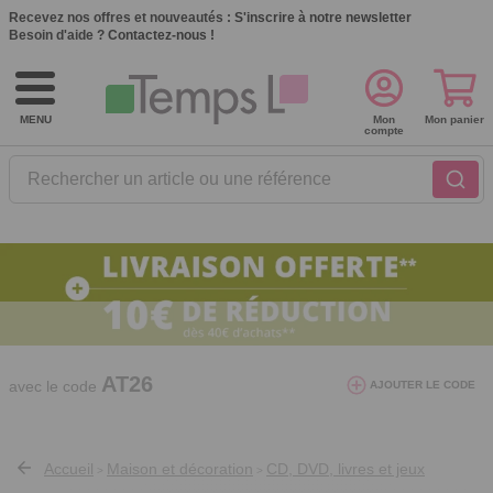
Recevez nos offres et nouveautés :
S'inscrire à notre newsletter
Besoin d'aide ?
Contactez-nous !
MENU
Mon
Mon panier
compte
Rechercher un article ou une référence
10€ de réduction dès 40€ d'achat. Offre
valable du 03/08/2026 au 12/08/2026.
AT26
avec le code
AJOUTER LE CODE
Accueil
Maison et décoration
CD, DVD, livres et jeux
>
>