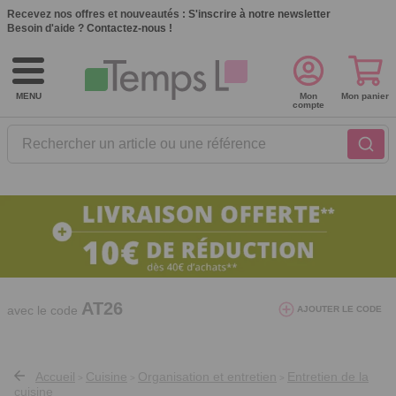
Recevez nos offres et nouveautés :
S'inscrire à notre newsletter
Besoin d'aide ?
Contactez-nous !
MENU
Mon
Mon panier
compte
Rechercher un article ou une référence
10€ de réduction dès 40€ d'achat. Offre
valable du 03/08/2026 au 12/08/2026.
AT26
avec le code
AJOUTER LE CODE
Accueil
Cuisine
Organisation et entretien
Entretien de la
>
>
>
cuisine