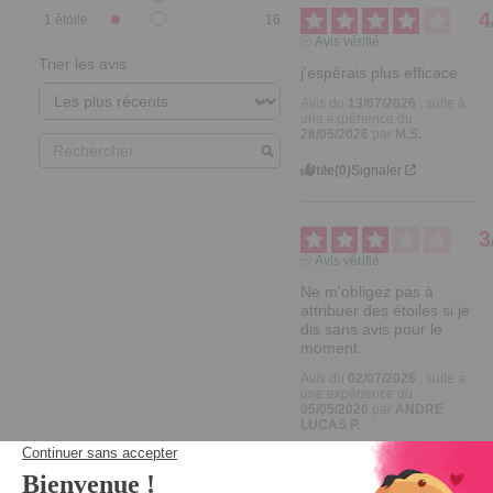
4
1
étoile
16
Avis vérifié
Trier les avis
j'espérais plus efficace
Avis du
13/07/2026
, suite à
une expérience du
28/05/2026
par
M.S.
Utile
(0)
Signaler
3
Avis vérifié
Ne m'obligez pas à 
attribuer des étoiles si je 
dis sans avis pour le 
moment.
Avis du
02/07/2026
, suite à
une expérience du
05/05/2026
par
ANDRE
LUCAS P.
Utile
(0)
Signaler