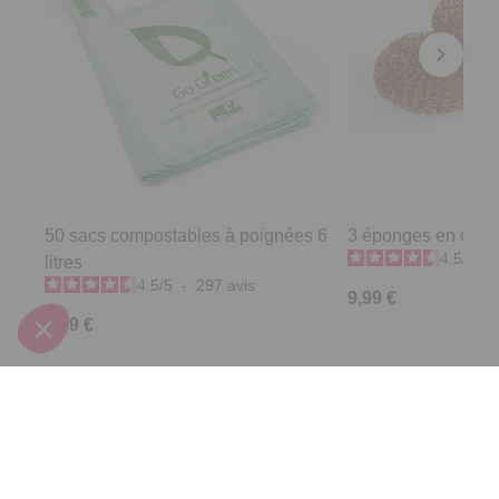
50 sacs compostables à poignées 6
3 éponges en cuiv
4.5
/
5
-
litres
4.5
/
5
-
297
avis
9,99 €
9,99 €