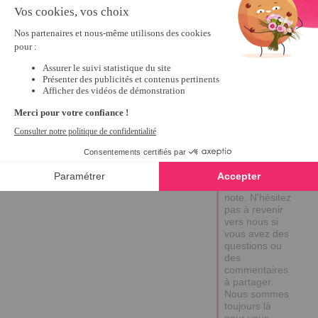
Réponse de
tempsl.fr
Bonjour, 

Merci d'avoir 
pris le temps 
de partager 
votre avis. 

Nous 
comprenons 
que vous 
n'ayez pas 
encore 
d'expérience 
suffisante pour 
attribuer une 
note. N'hésitez 
pas à revenir 
vers nous si 
vous avez des 
questions ou 
des 
commentaires 
à partager. 
Nous sommes 
toujours là 
pour vous 