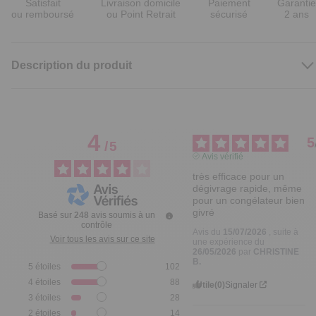
Satisfait
Livraison domicile
Paiement
Garantie
ou remboursé
ou Point Retrait
sécurisé
2 ans
Description du produit
4
5
/
5
Avis vérifié
très efficace pour un 
dégivrage rapide, même 
pour un congélateur bien 
givré
Basé sur
248
avis soumis à un
contrôle
Avis du
15/07/2026
, suite à
Voir tous les avis sur ce site
une expérience du
26/05/2026
par
CHRISTINE
B.
5
étoiles
102
4
étoiles
88
Utile
(0)
Signaler
3
étoiles
28
2
étoiles
14