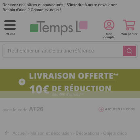
Recevez nos offres et nouveautés :
S'inscrire à notre newsletter
Besoin d'aide ?
Contactez-nous !
MENU
Mon
Mon panier
compte
Rechercher un article ou une référence
10€ de réduction dès 40€ d'achat. Offre
valable du 03/08/2026 au 12/08/2026.
AT26
avec le code
AJOUTER LE CODE
Accueil
Maison et décoration
Décorations
Objets déco
>
>
>