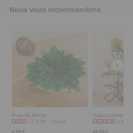
Nous vous recommandons
Rose de Jéricho
Support plantes a
2.9
/
5
-
63
avis
4.4
/
5
-
6,99 €
49,99 €