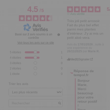
4.5
5
/
5
Avis vérifié
Très joli petit arrosoir. 
Fait du plus bel effet 
parmi mes plantes 
d'intérieur. J'y ai mis un 
Basé sur
2
avis soumis à un
petit aloé-vera.
contrôle
Voir tous les avis sur ce site
Avis du
17/01/2026
, suite à
une expérience du
26/11/2025
par
Marie R.
5
étoiles
1
4
étoiles
1
Utile
(0)
Signaler
3
étoiles
0
2
étoiles
0
Réponse de
1
étoile
0
tempsl.fr
Bonjour 
Trier les avis
Marie, 

Merci 
beaucoup 
pour votre 
retour positif 
! 

Nous 