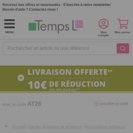
Recevez nos offres et nouveautés :
S'inscrire à notre newsletter
Besoin d'aide ?
Contactez-nous !
MENU
Mon
Mon panier
compte
Rechercher un article ou une référence
10€ de réduction dès 40€ d'achat. Offre
valable du 03/08/2026 au 12/08/2026.
AT26
avec le code
AJOUTER LE CODE
Accueil
Jardin, extérieur et animaux
Accessoires animaux
>
>