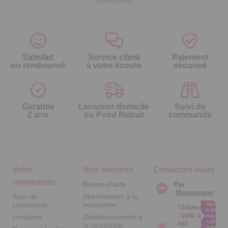
Satisfait
Service client
Paiement
ou remboursé
à votre écoute
sécurisé
Garantie
Livraison domicile
Suivi de
2 ans
ou Point Retrait
commande
Votre
Nos services
Contactez-nous
commande
Besoin d'aide
Par
Messenger
Suivi de
Abonnement à la
commande
newsletter
Service
Téléphone
0.50€ /
:
0892 461
Livraison
Désabonnement à
min
+ prix
461
la newsletter
appel