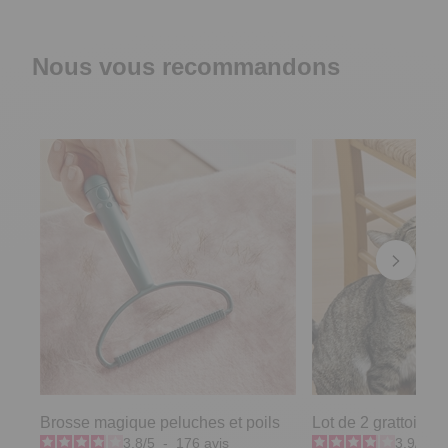
Nous vous recommandons
Brosse magique peluches et poils
Lot de 2 grattoirs c
3.8
/
5
-
176
avis
3.9
/
5
-