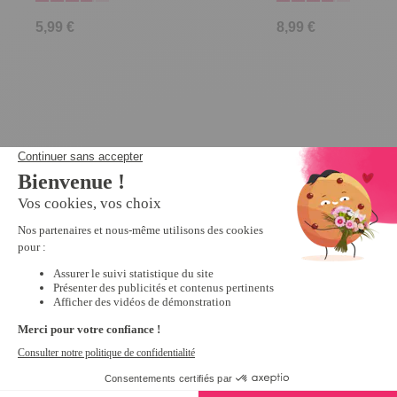
5,99 €
8,99 €
Derniers articles consultés
Bac à litière +
pelle