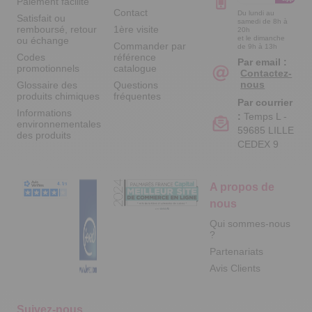
Paiement facilité
Contact
Du lundi au
Satisfait ou
samedi de 8h à
remboursé, retour
1ère visite
20h
et le dimanche
ou échange
Commander par
de 9h à 13h
Codes
référence
Par email :
promotionnels
catalogue
Contactez-
nous
Glossaire des
Questions
produits chimiques
fréquentes
Par courrier
Informations
:
Temps L -
environnementales
59685 LILLE
des produits
CEDEX 9
A propos de
nous
Qui sommes-nous
?
Partenariats
Avis Clients
Suivez-nous