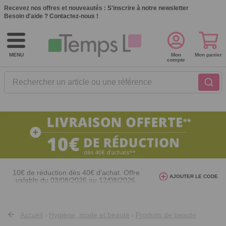
Recevez nos offres et nouveautés :
S'inscrire à notre newsletter
Besoin d'aide ?
Contactez-nous !
MENU
Mon
Mon panier
compte
Rechercher un article ou une référence
10€ de réduction dès 40€ d'achat. Offre
AJOUTER LE CODE
valable du 03/08/2026 au 12/08/2026.
AT26
avec le code
Accueil
Hygiène, mode et beauté
Produits de beauté
>
>