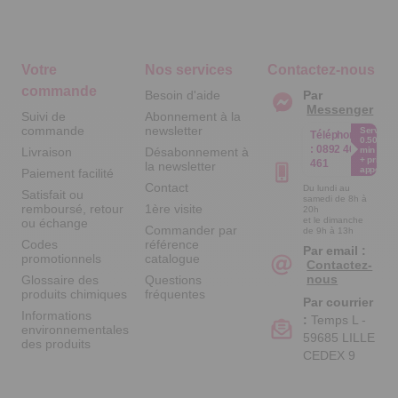
Votre
Nos services
Contactez-nous
commande
Besoin d'aide
Par
Messenger
Suivi de
Abonnement à la
commande
newsletter
Service
Téléphone
0.50€ /
:
0892 461
Livraison
Désabonnement à
min
+ prix
461
la newsletter
appel
Paiement facilité
Contact
Du lundi au
Satisfait ou
samedi de 8h à
remboursé, retour
1ère visite
20h
et le dimanche
ou échange
Commander par
de 9h à 13h
Codes
référence
Par email :
promotionnels
catalogue
Contactez-
nous
Glossaire des
Questions
produits chimiques
fréquentes
Par courrier
Informations
:
Temps L -
environnementales
59685 LILLE
des produits
CEDEX 9