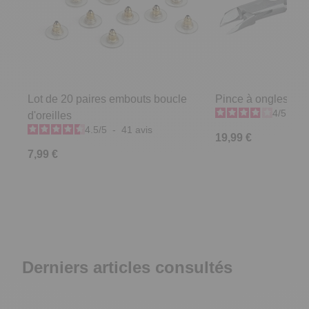
Lot de 20 paires embouts boucle
Pince à ongles er
4
/
5
-
9
d'oreilles
4.5
/
5
-
41
avis
19,99 €
7,99 €
Derniers articles consultés