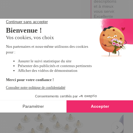
descriptions 
et à mieux 
vous servir. 

Excellente 
journée !

Emma
Nous vous recommandons