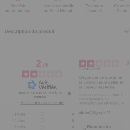
Satisfait
Livraison domicile
Paiement
Garantie
ou remboursé
ou Point Retrait
sécurisé
2 ans
Description du produit
2
2
/
5
Avis vérifié
Déçue par ce que je ne 
la voyais pas si petite et 
la couleur est terne.
Basé sur
1
avis soumis à un
Avis du
19/07/2025
, suite à
contrôle
une expérience du
Voir tous les avis sur ce site
30/05/2025
par
MONIQUE P.
Utile
(0)
Signaler
5
étoiles
0
4
étoiles
0
Réponse de
3
étoiles
0