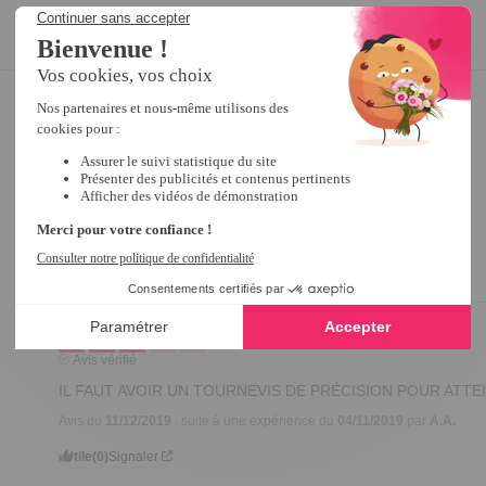
4
/
5
Avis vérifié
Pas encore utiliséepas encore utilisée
Avis du
07/01/2020
, suite à une expérience du
02/12/2019
par
A.A.
Utile
(0)
Signaler
3
/
5
Avis vérifié
IL FAUT AVOIR UN TOURNEVIS DE PRÉCISION POUR ATTE
Avis du
11/12/2019
, suite à une expérience du
04/11/2019
par
A.A.
Utile
(0)
Signaler