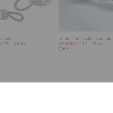
-boutons
Bande thermocollante ourlets
3.7
/
5
-
242
avis
4.1
/
5
-
53
avis
7,99 €