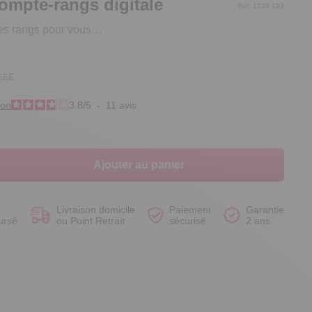
ompte-rangs digitale
Réf. 1239.193
les rangs pour vous…
DEEE
Voir le produit
Voir le produit
Voir le produit
Voir le produit
ion
3.8
/
5
-
11
avis
Ajouter au panier
Livraison domicile
Paiement
Garantie
ursé
ou Point Retrait
sécurisé
2 ans