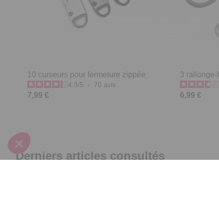
10 curseurs pour fermeture zippée
3 rallonge
4.3
/
5
-
70
avis
7,99 €
6,99 €
Derniers articles consultés