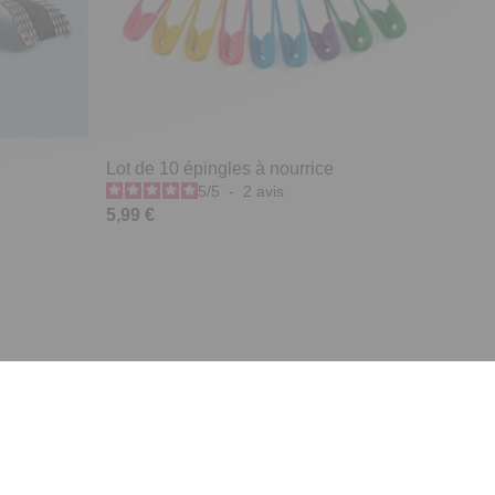
Lot de 10 épingles à nourrice
5
/
5
-
2
avis
5,99 €