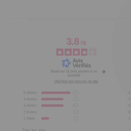
3.8
/
5
Basé sur
11
avis soumis à un
contrôle
Voir tous les avis sur ce site
5
étoiles
4
4
étoiles
3
3
étoiles
3
2
étoiles
0
1
étoile
1
Trier les avis