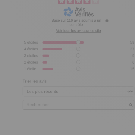
Basé sur
116
avis soumis à un
contrôle
Voir tous les avis sur ce site
5
étoiles
59
4
étoiles
27
3
étoiles
9
2
étoiles
6
1
étoile
15
Trier les avis