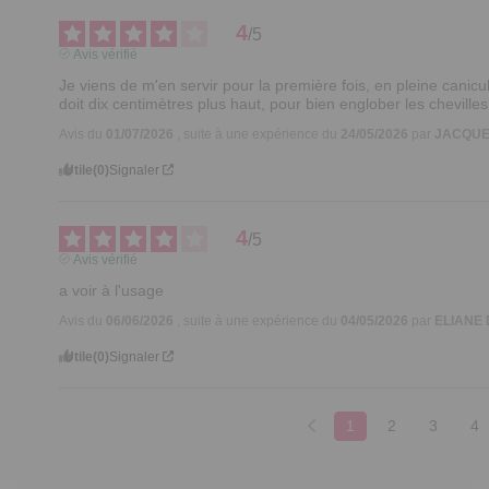
4
/
5
Avis vérifié
Je viens de m'en servir pour la première fois, en pleine canicule
doit dix centimètres plus haut, pour bien englober les chevilles
Avis du
01/07/2026
, suite à une expérience du
24/05/2026
par
JACQUEL
Utile
(0)
Signaler
4
/
5
Avis vérifié
a voir à l'usage
Avis du
06/06/2026
, suite à une expérience du
04/05/2026
par
ELIANE 
Utile
(0)
Signaler
1
2
3
4