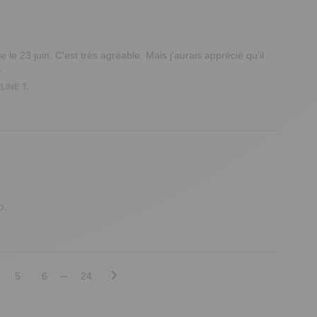
 le 23 juin. C'est très agréable. Mais j'aurais apprécié qu'il 
.
INE T.
D.
5
6
24