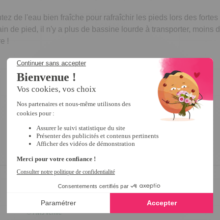
z de l'eau bien fraîche pour rafraîchir les pieds lors des fort
n de pied, il n'y a plus de bassine lourde à transporter, moins d
e !
5
/
5
Avis vérifié