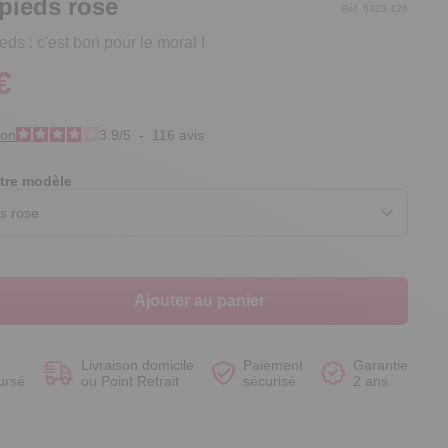
pieds rose
Réf. 5323.126
ds : c'est bon pour le moral !
€
Voir le produit
Voir le produit
Voir le produit
Voir le produit
ion
3.9
/
5
-
116
avis
tre modèle
Ajouter au panier
Livraison domicile
Paiement
Garantie
ursé
ou Point Retrait
sécurisé
2 ans