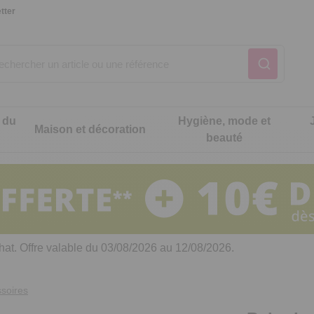
tter
 du
Hygiène, mode et
Maison et décoration
beauté
Notre produit du m
Notre produit du m
Notre produit du m
Notre produit du m
Notre produit du m
Notre produit du m
ons cuisine
t intimité
hat. Offre valable du 03/08/2026 au 12/08/2026.
 table
es de cuisine malins
ssoires