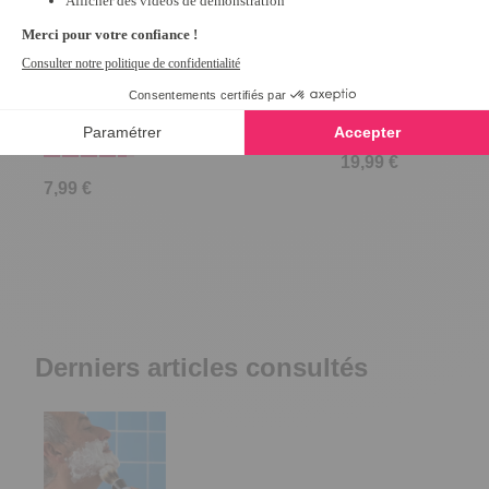
Lot de 20 paires embouts boucle
Pince à ongles er
4
/
5
-
9
d'oreilles
4.5
/
5
-
41
avis
19,99 €
7,99 €
Derniers articles consultés