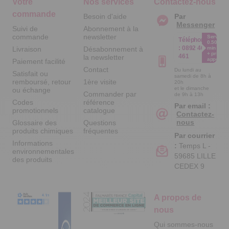
Votre
Nos services
Contactez-nous
commande
Besoin d'aide
Par
Messenger
Suivi de
Abonnement à la
commande
newsletter
Service
Téléphone
0.50€ /
:
0892 461
Livraison
Désabonnement à
min
+ prix
461
la newsletter
appel
Paiement facilité
Contact
Du lundi au
Satisfait ou
samedi de 8h à
remboursé, retour
1ère visite
20h
et le dimanche
ou échange
Commander par
de 9h à 13h
Codes
référence
Par email :
promotionnels
catalogue
Contactez-
nous
Glossaire des
Questions
produits chimiques
fréquentes
Par courrier
Informations
:
Temps L -
environnementales
59685 LILLE
des produits
CEDEX 9
A propos de
nous
Qui sommes-nous