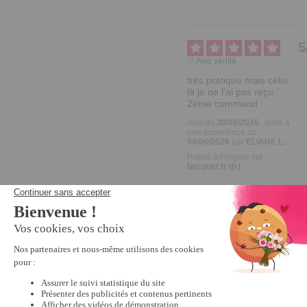
5
Avis vérifié
très pratique mais celui 
là je ne l'ai pas reçu 
2ème command
Avis du
30/06/2026
, suite à
une expérience du
09/06/2026
par
ELIANE L.
Publié à l'origine sur
becquet.fr (fr)
Signaler
Réponse de
becquet.fr
Bonjour 
Eliane, 

Merci pour 
votre retour, 
nous sommes 