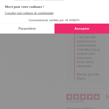
ravis que le 
produit vous 
convienne.  

Nous sommes 
navrés que 
votre 
expérience de 
commande 
n'ait pas été 
entièrement 
satisfaisante, 
n'hésitez pas à 
revenir vers 
nous pour 
toute autre 
demande.   

Bonne journée 

Maria
5
Avis vérifié
Design excellent !! 