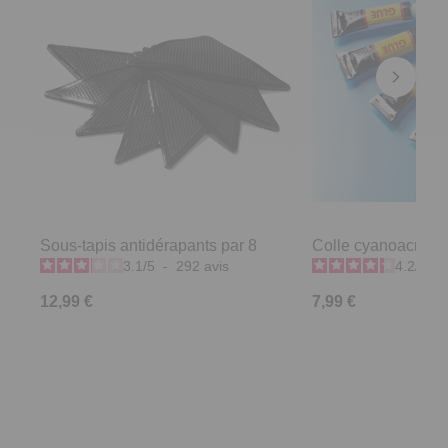
Sous-tapis antidérapants par 8
Colle cyanoacrylate
3.1
/
5
-
292
avis
4.2
/
5
-
12,99 €
7,99 €