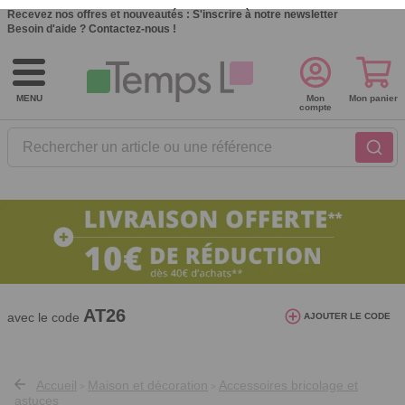
Recevez nos offres et nouveautés :
S'inscrire à notre newsletter
Besoin d'aide ?
Contactez-nous !
MENU
Mon
Mon panier
compte
Rechercher un article ou une référence
10€ de réduction dès 40€ d'achat. Offre
valable du 03/08/2026 au 12/08/2026.
AT26
avec le code
AJOUTER LE CODE
Accueil
Maison et décoration
Accessoires bricolage et
>
>
astuces