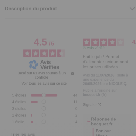
Description du produit
4.5
4
/
5
Avis vérifié
Fait le job ! Permet 
d'alimenter uniquement 
les prises utilisées
Basé sur
61
avis soumis à un
Avis du
11/07/2026
, suite à
contrôle
une expérience du
Voir tous les avis sur ce site
20/05/2026
par
NICOLE Q.
Publié à l'origine sur
becquet.fr (fr)
5
étoiles
44
4
étoiles
11
Signaler
3
étoiles
0
2
étoiles
2
Réponse de
1
étoile
4
becquet.fr
Bonjour 
Trier les avis
Nicole,
