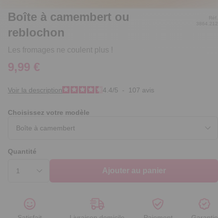
Boîte à camembert ou
Réf.
3864.212
reblochon
Les fromages ne coulent plus !
9,99 €
Voir la description
4.4
/
5
-
107
avis
Choisissez votre modèle
Quantité
Ajouter au panier
Satisfait
Livraison domicile
Paiement
Garantie