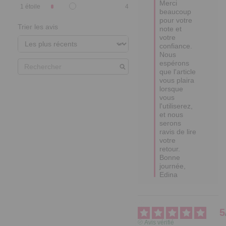
Merci 
1
étoile
4
beaucoup 
pour votre 
Trier les avis
note et 
votre 
confiance.  

Nous 
espérons 
que l'article 
vous plaira 
lorsque 
vous 
l'utiliserez, 
et nous 
serons 
ravis de lire 
votre 
retour.  

Bonne 
journée,

Edina
5
Avis vérifié