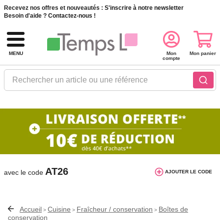
Recevez nos offres et nouveautés :
S'inscrire à notre newsletter
Besoin d'aide ?
Contactez-nous !
MENU
Mon
Mon panier
compte
Rechercher un article ou une référence
10€ de réduction dès 40€ d'achat. Offre
valable du 03/08/2026 au 12/08/2026.
AT26
avec le code
AJOUTER LE CODE
Accueil
Cuisine
Fraîcheur / conservation
Boîtes de
>
>
>
conservation