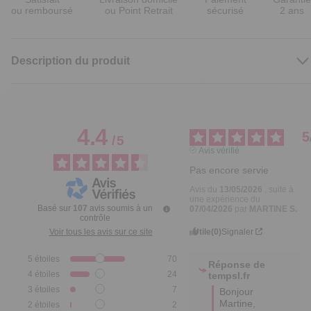
ou remboursé
ou Point Retrait
sécurisé
2 ans
Description du produit
4.4
5
/
5
Avis vérifié
Pas encore servie
Avis du
13/05/2026
, suite à
une expérience du
Basé sur
107
avis soumis à un
07/04/2026
par
MARTINE S.
contrôle
Utile
(0)
Signaler
Voir tous les avis sur ce site
5
étoiles
70
Réponse de
4
étoiles
24
tempsl.fr
3
étoiles
7
Bonjour 
Martine,  

2
étoiles
2