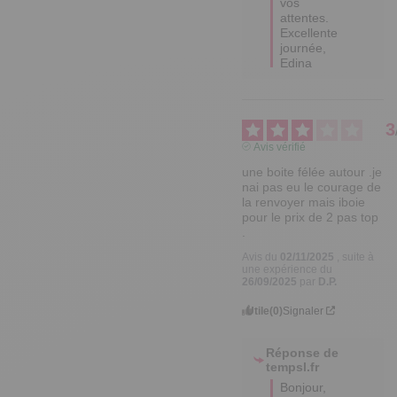
vos 
attentes. 

Excellente 
journée,

Edina
3
Avis vérifié
une boite félée autour .je 
nai pas eu le courage de 
la renvoyer mais iboie 
pour le prix de 2 pas top 
.
Avis du
02/11/2025
, suite à
une expérience du
26/09/2025
par
D.P.
Utile
(0)
Signaler
Réponse de
tempsl.fr
Bonjour,
