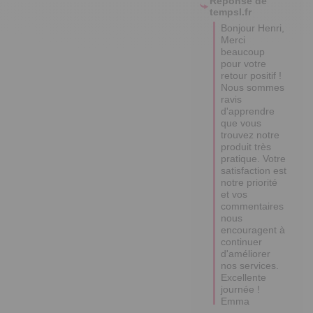
Réponse de
tempsl.fr
Bonjour Henri,

Merci 
beaucoup 
pour votre 
retour positif ! 

Nous sommes 
ravis 
d'apprendre 
que vous 
trouvez notre 
produit très 
pratique. Votre 
satisfaction est 
notre priorité 
et vos 
commentaires 
nous 
encouragent à 
continuer 
d'améliorer 
nos services. 

Excellente 
journée !

Emma