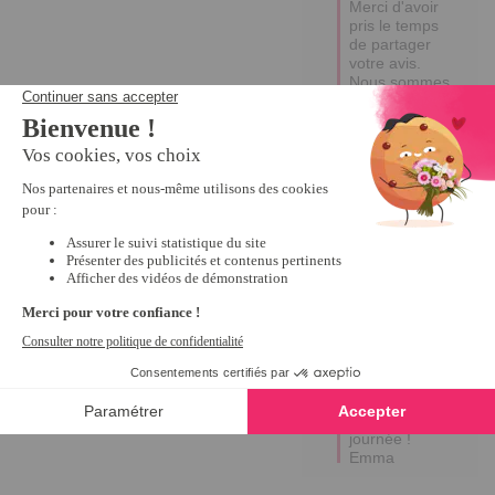
Merci d'avoir 
pris le temps 
de partager 
votre avis. 

Nous sommes 
désolés 
d'apprendre 
que la qualité 
de la boîte ne 
correspondait 
pas à vos 
attentes. 
Votre 
feedback est 
précieux pour 
nous et un e-
mail vous a 
été envoyé 
afin que nous 
puissions en 
discuter plus 
en détail.

Excellente 
journée !

Emma