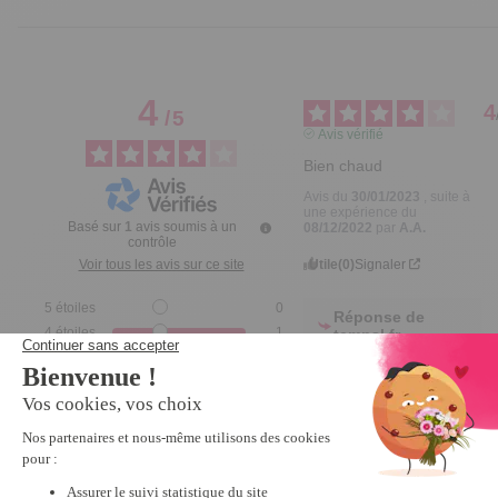
4
4
/
5
Avis vérifié
Bien chaud
Avis du
30/01/2023
, suite à
une expérience du
Basé sur
1
avis soumis à un
08/12/2022
par
A.A.
contrôle
Utile
(0)
Signaler
Voir tous les avis sur ce site
5
étoiles
0
Réponse de
4
étoiles
1
tempsl.fr
3
étoiles
0
Bonjour 
FRANCOISE,

2
étoiles
0
Merci de 
1
étoile
0
nous avoir 
partagé votre 
Trier les avis
ressenti vis-
à-vis du 
produit.
