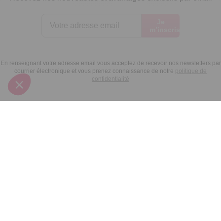
Je
m’inscris
En renseignant votre adresse email vous acceptez de recevoir nos newsletters par
courrier électronique et vous prenez connaissance de notre
politique de
confidentialité
Satisfait
Service client
Paiement
ou remboursé
à votre écoute
sécurisé
Garantie
Livraison domicile
Suivi de
2 ans
ou Point Retrait
commande