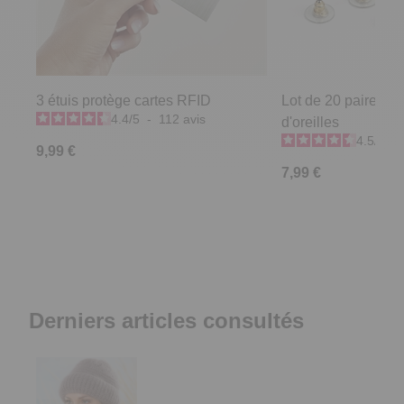
3 étuis protège cartes RFID
Lot de 20 paires e
4.4
/
5
-
112
avis
d'oreilles
4.5
/
5
-
9,99 €
7,99 €
Derniers articles consultés