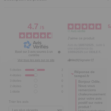
4.7
5
/
5
Avis vérifié
J'aime ce produit
Avis du
18/07/2025
, suite à
une expérience du
Basé sur
3
avis soumis à un
10/06/2025
par
ODILE F.
contrôle
Utile
(0)
Signaler
Voir tous les avis sur ce site
5
étoiles
2
Réponse de
4
étoiles
1
tempsl.fr
3
étoiles
0
Bonjour Odile,

Nous vous 
2
étoiles
0
remercions 
1
étoile
0
chaleureusement 
pour votre avis 
Trier les avis
positif sur notre 
produit ! 

Votre satisfaction 