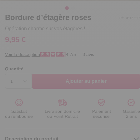
Bordure d’étagère roses
Réf. 3116.217
Opération charme sur vos étagères !
9,95 €
Voir la description
4.7
/
5
-
3
avis
Quantité
Ajouter au panier
Satisfait
Livraison domicile
Paiement
Garantie
ou remboursé
ou Point Retrait
sécurisé
2 ans
Description du produit