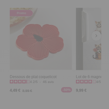
Promo
Dessous de plat coquelicot
Lot de 6 magnets c
4.2
/
5
-
46
avis
4
/
5
-
1
-50%
4,49 €
9,99 €
8,99 €