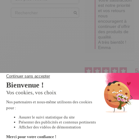
est notre priorité 
et vos retours 
nous 
encouragent à 
continuer d’offrir 
des produits de 
qualité. 

A très bientôt !

Emma
5
Avis vérifié
Joli
Avis du
13/11/2024
, suite à
une expérience du
23/10/2024
par
C.H.
Utile
(0)
Signaler
Réponse de
tempsl.fr