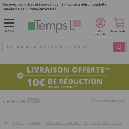
Recevez nos offres et nouveautés :
S'inscrire à notre newsletter
Besoin d'aide ?
Contactez-nous !
MENU
Mon
Mon panier
compte
Rechercher un article ou une référence
10€ de réduction dès 40€ d'achat. Offre
valable du 03/08/2026 au 12/08/2026.
AT26
avec le code
AJOUTER LE CODE
Accueil
Cuisine
Décorations cuisine
Objets de décoration
>
>
>