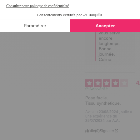
Bonjour 
CHRISTINE,

Merci pour 
votre gentil 
retour, nous 
espérons 
vous servir 
encore 
longtemps.

Bonne 
journée.

Céline.
4
Avis vérifié
Pose facile.

Tissu synthétique.
Avis du
23/08/2024
, suite à
une expérience du
25/07/2024
par
A.A.
Utile
(0)
Signaler