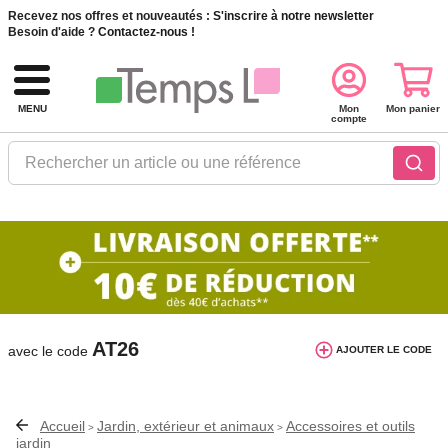
Recevez nos offres et nouveautés :
S'inscrire à notre newsletter
Besoin d'aide ?
Contactez-nous !
MENU
Mon
Mon panier
compte
Rechercher un article ou une référence
10€ de réduction dès 40€ d'achat. Offre
valable du 03/08/2026 au 12/08/2026.
AT26
avec le code
AJOUTER LE CODE
Accueil
Jardin, extérieur et animaux
Accessoires et outils
>
>
jardin