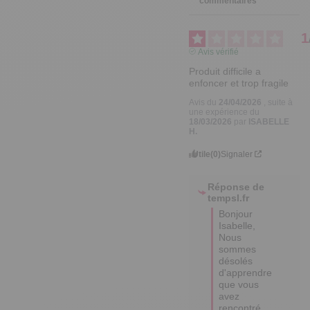
commentaires
1
Avis vérifié
Produit difficile a 
enfoncer et trop fragile
Avis du
24/04/2026
, suite à
une expérience du
18/03/2026
par
ISABELLE
H.
Utile
(0)
Signaler
Réponse de
tempsl.fr
Bonjour 
Isabelle,

Nous 
sommes 
désolés 
d'apprendre 
que vous 
avez 
rencontré 