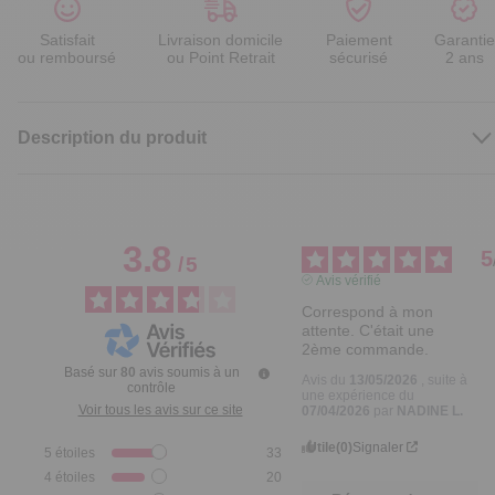
Satisfait
Livraison domicile
Paiement
Garantie
ou remboursé
ou Point Retrait
sécurisé
2 ans
Description du produit
3.8
5
/
5
Avis vérifié
Correspond à mon 
attente. C'était une 
2ème commande.
Basé sur
80
avis soumis à un
Avis du
13/05/2026
, suite à
contrôle
une expérience du
Voir tous les avis sur ce site
07/04/2026
par
NADINE L.
Utile
(0)
Signaler
5
étoiles
33
4
étoiles
20