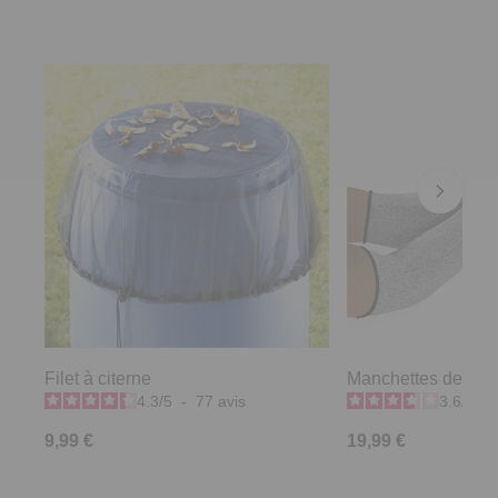
Filet à citerne
Manchettes de prot
4.3
/
5
-
77
avis
3.6
/
5
-
9,99 €
19,99 €