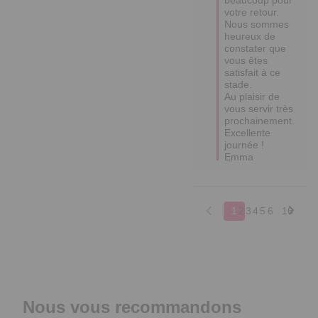
votre retour. 
Nous sommes 
heureux de 
constater que 
vous êtes 
satisfait à ce 
stade.

Au plaisir de 
vous servir très 
prochainement.

Excellente 
journée !

Emma
1
2
3
4
5
6
16
Nous vous recommandons