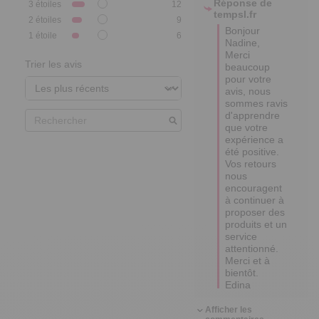
Réponse de
3
étoiles
12
tempsl.fr
2
étoiles
9
Bonjour 
1
étoile
6
Nadine,

Merci 
Trier les avis
beaucoup 
pour votre 
avis, nous 
sommes ravis 
d'apprendre 
que votre 
expérience a 
été positive.  

Vos retours 
nous 
encouragent 
à continuer à 
proposer des 
produits et un 
service 
attentionné.  

Merci et à 
bientôt.

Edina
Afficher les