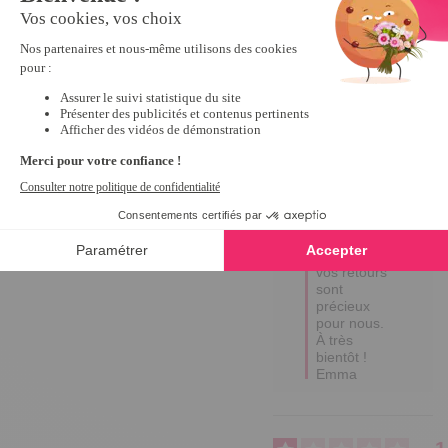
Utile
(0)
Signaler
Réponse de
tempsl.fr
Bonjour 
Martine, 

Un grand 
merci pour 
votre avis 
positif ! 

Votre 
satisfaction 
est notre 
priorité, et 
vos retours 
sont 
précieux 
pour nous. 

À très 
bientôt !

Emma