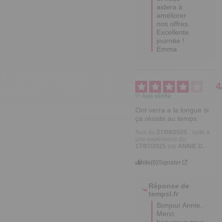
aidera à 
améliorer 
nos offres. 

Excellente 
journée !

Emma
4
Avis vérifié
Ont verra a la longue si 
ça résiste au temps
Avis du
27/08/2025
, suite à
une expérience du
17/07/2025
par
ANNIE D.
Utile
(0)
Signaler
Réponse de
tempsl.fr
Bonjour Annie,

Merci 
beaucoup pour 