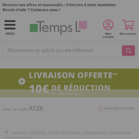
Recevez nos offres et nouveautés :
S'inscrire à notre newsletter
Besoin d'aide ?
Contactez-nous !
MENU
Mon
Mon panier
compte
Rechercher un article ou une référence
10€ de réduction dès 40€ d'achat. Offre
valable du 03/08/2026 au 12/08/2026.
AT26
avec le code
AJOUTER LE CODE
Accueil
Hygiène, mode et beauté
Chaussures, chaussons
>
>
et accessoires