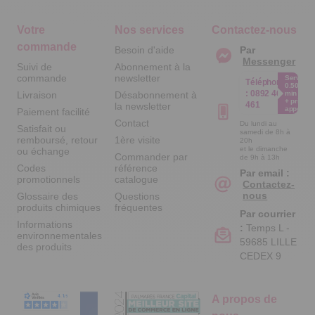
Votre
Nos services
Contactez-nous
commande
Besoin d'aide
Par
Messenger
Suivi de
Abonnement à la
commande
newsletter
Service
Téléphone
0.50€ /
:
0892 461
Livraison
Désabonnement à
min
+ prix
461
la newsletter
appel
Paiement facilité
Contact
Du lundi au
Satisfait ou
samedi de 8h à
remboursé, retour
1ère visite
20h
et le dimanche
ou échange
Commander par
de 9h à 13h
Codes
référence
Par email :
promotionnels
catalogue
Contactez-
nous
Glossaire des
Questions
produits chimiques
fréquentes
Par courrier
Informations
:
Temps L -
environnementales
59685 LILLE
des produits
CEDEX 9
A propos de