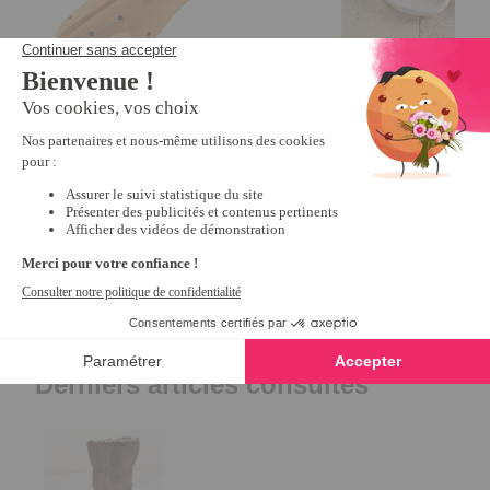
Extenseur chaussures femme
Mules scratchées R
4
/
5
-
85
avis
10,79 €
26,99 €
12,99 €
Derniers articles consultés