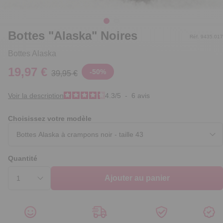
Bottes "Alaska" Noires
Réf. 9435.017
Bottes Alaska
19,97 €
-
50
%
39,95 €
Voir la description
4.3
/
5
-
6
avis
Choisissez votre modèle
Quantité
Ajouter au panier