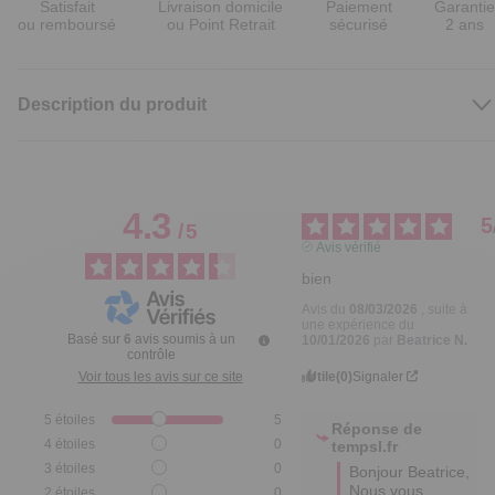
Satisfait
Livraison domicile
Paiement
Garantie
ou remboursé
ou Point Retrait
sécurisé
2 ans
Description du produit
4.3
5
/
5
Avis vérifié
bien
Avis du
08/03/2026
, suite à
une expérience du
Basé sur
6
avis soumis à un
10/01/2026
par
Beatrice N.
contrôle
Utile
(0)
Signaler
Voir tous les avis sur ce site
5
étoiles
5
Réponse de
4
étoiles
0
tempsl.fr
3
étoiles
0
Bonjour Beatrice,

Nous vous 
2
étoiles
0