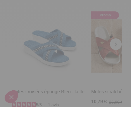
Promo
Mules croisées éponge Bleu - taille
Mules scratchées R
39
10,79 €
26,99 €
5
/
5
-
1
avis
24,99 €