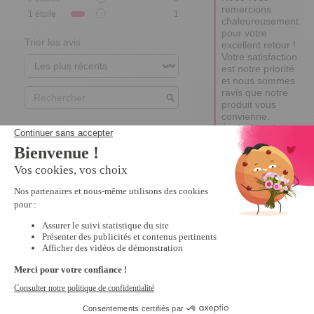
remercions 
1
étoile
1
chaleureusement 
pour votre 
Trier les avis
excellent retour ! 

Votre satisfaction 
est notre priorité 
et nous sommes 
ravis que notre 
produit vous 
convienne.

À très bientôt !

Edina
5
Avis vérifié
Chaudes  et étanches
Avis du
24/03/2020
, suite à
une expérience du
12/02/2020
par
A.A.
Utile
(0)
Signaler