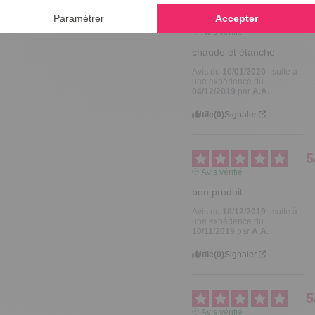
5
Avis vérifié
chaude et étanche
Avis du
10/01/2020
, suite à
une expérience du
04/12/2019
par
A.A.
Utile
(0)
Signaler
5
Avis vérifié
bon produit
Avis du
18/12/2019
, suite à
une expérience du
10/11/2019
par
A.A.
Utile
(0)
Signaler
5
Avis vérifié