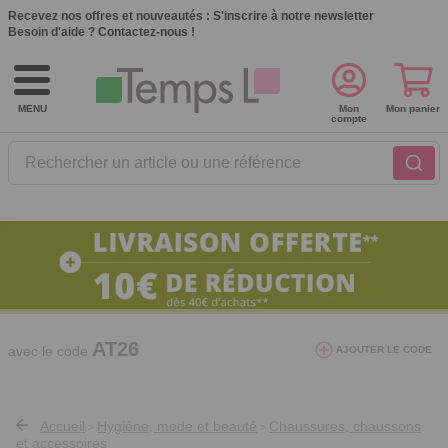
Recevez nos offres et nouveautés :
S'inscrire à notre newsletter
Besoin d'aide ?
Contactez-nous !
MENU
Mon
Mon panier
compte
Rechercher un article ou une référence
10€ de réduction dès 40€ d'achat. Offre
valable du 03/08/2026 au 12/08/2026.
AT26
avec le code
AJOUTER LE CODE
Accueil
Hygiène, mode et beauté
Chaussures, chaussons
>
>
et accessoires