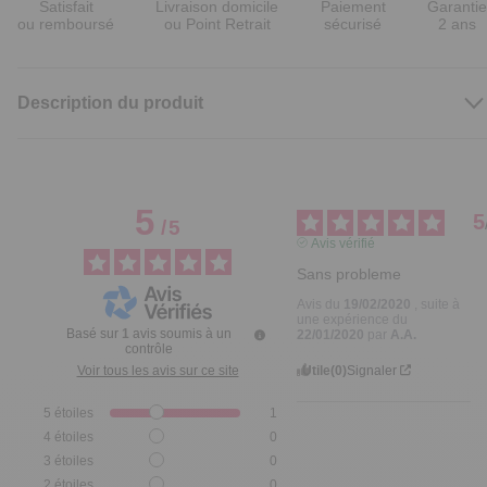
Satisfait
Livraison domicile
Paiement
Garantie
ou remboursé
ou Point Retrait
sécurisé
2 ans
Description du produit
5
5
/
5
Avis vérifié
Sans probleme
Avis du
19/02/2020
, suite à
une expérience du
Basé sur
1
avis soumis à un
22/01/2020
par
A.A.
contrôle
Utile
(0)
Signaler
Voir tous les avis sur ce site
5
étoiles
1
4
étoiles
0
3
étoiles
0
2
étoiles
0