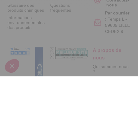
Contactez-
nous
Glossaire des
Questions
produits chimiques
fréquentes
Par courrier
Informations
:
Temps L -
environnementales
59685 LILLE
des produits
CEDEX 9
A propos de
nous
Qui sommes-nous
?
Partenariats
Avis Clients
Suivez-nous
Données
Paramétrer
Mentions
Conditions
Access