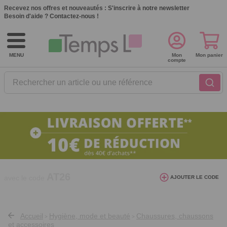
Recevez nos offres et nouveautés :
S'inscrire à notre newsletter
Besoin d'aide ?
Contactez-nous !
MENU
Mon
Mon panier
compte
Rechercher un article ou une référence
10€ de réduction dès 40€ d'achat. Offre
AJOUTER LE CODE
valable du 03/08/2026 au 12/08/2026.
AT26
avec le code
Accueil
Hygiène, mode et beauté
Chaussures, chaussons
>
>
et accessoires