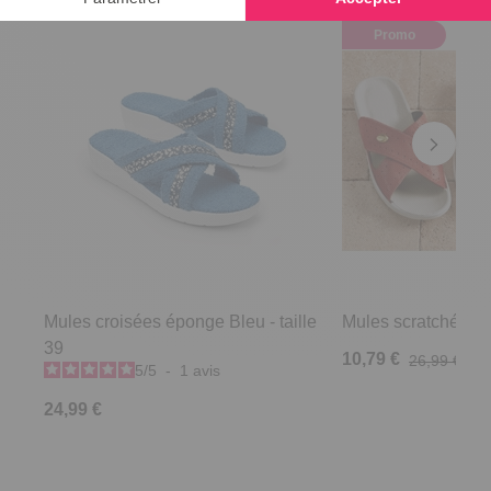
Promo
Mules croisées éponge Bleu - taille
Mules scratchées R
39
10,79 €
26,99 €
5
/
5
-
1
avis
24,99 €