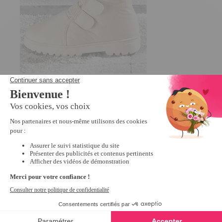
Bottillons "Thermo" Ivoire - taille 36
2
/
5
-
3
avis
-50%
19,97 €
39,95 €
Voir la vidéo
Nous vous recommandons