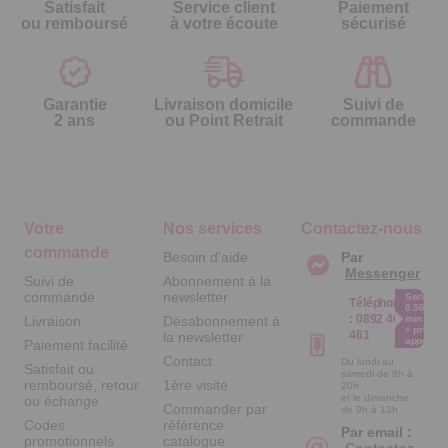
Satisfait
Service client
Paiement
ou remboursé
à votre écoute
sécurisé
Garantie
Livraison domicile
Suivi de
2 ans
ou Point Retrait
commande
Votre
Nos services
Contactez-nous
commande
Besoin d'aide
Par
Messenger
Suivi de
Abonnement à la
commande
newsletter
Service
Téléphone
0.50€ /
:
0892 461
Livraison
Désabonnement à
min
+ prix
461
la newsletter
appel
Paiement facilité
Contact
Du lundi au
Satisfait ou
samedi de 8h à
remboursé, retour
1ère visite
20h
et le dimanche
ou échange
Commander par
de 9h à 13h
Codes
référence
Par email :
promotionnels
catalogue