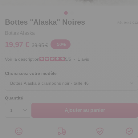
Bottes "Alaska" Noires
Réf. 9447.012
Bottes Alaska
19,97 €
-
50
%
39,95 €
Voir la description
5
/
5
-
1
avis
Choisissez votre modèle
Quantité
Ajouter au panier