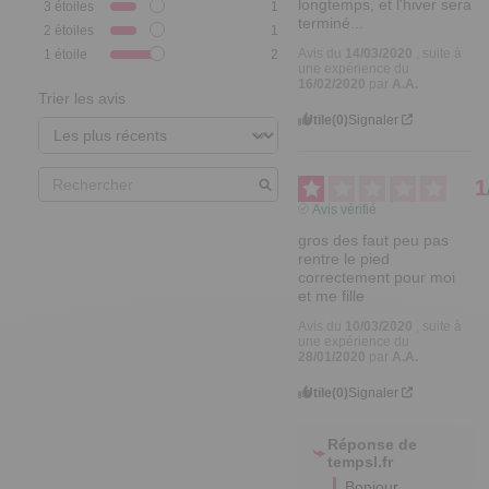
longtemps, et l'hiver sera 
3
étoiles
1
terminé...
2
étoiles
1
Avis du
14/03/2020
, suite à
1
étoile
2
une expérience du
16/02/2020
par
A.A.
Trier les avis
Utile
(0)
Signaler
1
Avis vérifié
gros des faut peu pas 
rentre le pied 
correctement pour moi 
et me fille
Avis du
10/03/2020
, suite à
une expérience du
28/01/2020
par
A.A.
Utile
(0)
Signaler
Réponse de
tempsl.fr
Bonjour 