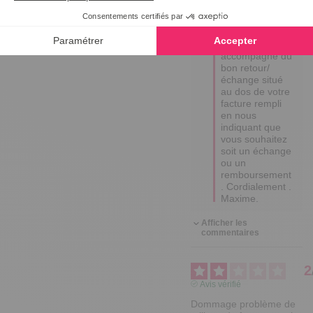
nous le 
retourner 
gratuitement via 
un point relais 
accompagné du 
bon retour/
échange situé 
au dos de votre 
facture rempli 
en nous 
indiquant que 
vous souhaitez 
soit un échange 
ou un 
remboursement 
. Cordialement . 
Maxime.
Afficher les
commentaires
2
Avis vérifié
Dommage problème de 