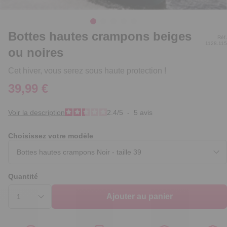
Bottes hautes crampons beiges
Réf.
1128.115
ou noires
Cet hiver, vous serez sous haute protection !
39,99 €
Voir la description
2.4
/
5
-
5
avis
Choisissez votre modèle
Quantité
Ajouter au panier