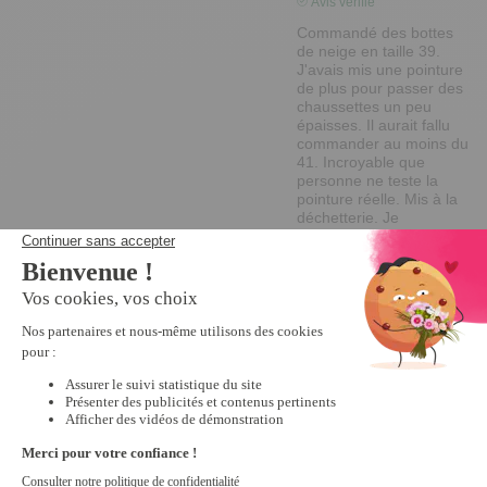
Avis vérifié
Commandé des bottes 
de neige en taille 39. 
J'avais mis une pointure 
de plus pour passer des 
chaussettes un peu 
épaisses. Il aurait fallu 
commander au moins du 
41. Incroyable que 
personne ne teste la 
pointure réelle. Mis à la 
déchetterie. Je 
déconseille
Avis du
13/01/2020
, suite à
une expérience du
10/12/2019
par
A.A.
Utile
(0)
Signaler
Réponse de
tempsl.fr
Bonjour 
Madame Vous 
aviez la 
possibilité de 