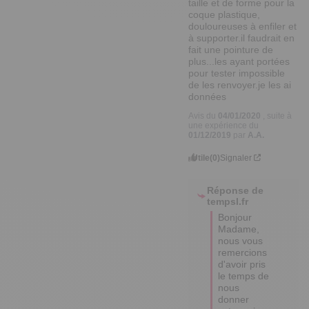
taille et de forme pour la 
coque plastique, 
douloureuses à enfiler et 
à supporter.il faudrait en 
fait une pointure de 
plus...les ayant portées 
pour tester impossible 
de les renvoyer.je les ai 
données
Avis du
04/01/2020
, suite à
une expérience du
01/12/2019
par
A.A.
Utile
(0)
Signaler
Réponse de
tempsl.fr
Bonjour 
Madame, 
nous vous 
remercions 
d'avoir pris 
le temps de 
nous 
donner 