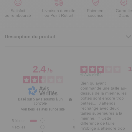
Satisfait
Livraison domicile
Paiement
Garantie
ou remboursé
ou Point Retrait
sécurisé
2 ans
Description du produit
2.4
3
/
5
Avis vérifié
Bien qu'ayant 
commandé une taille au-
dessus de la mienne, les 
bottes sont encore trop 
Basé sur
5
avis soumis à un
petites.... J'attends 
contrôle
l'échange avec deux 
Voir tous les avis sur ce site
tailles supérieures à la 
mienne.. ? Cette 
5
étoiles
1
différence de taille 
4
étoiles
0
m'oblige a attendre trop 