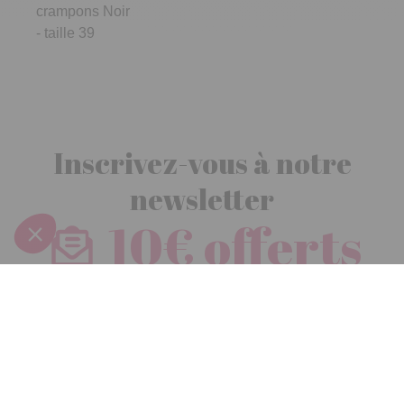
crampons Noir
- taille 39
Inscrivez-vous à notre
newsletter
10€ offerts
dès 30€ d’achats - condition dans votre e-mail de confirmation
Recevez nos nouveautés et avantages exclusifs par email
Je
m’inscris