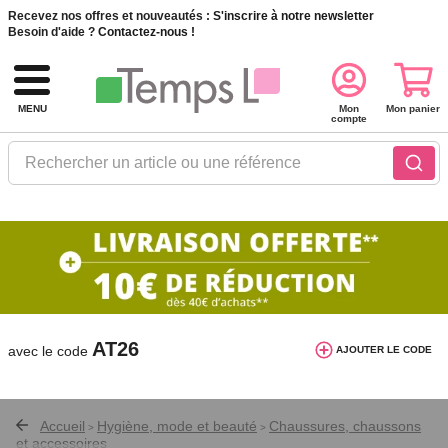
Recevez nos offres et nouveautés :
S'inscrire à notre newsletter
Besoin d'aide ?
Contactez-nous !
MENU
Mon
Mon panier
compte
Rechercher un article ou une référence
10€ de réduction dès 40€ d'achat. Offre
valable du 03/08/2026 au 12/08/2026.
AT26
avec le code
AJOUTER LE CODE
Accueil
Hygiène, mode et beauté
Chaussures, chaussons
>
>
et accessoires