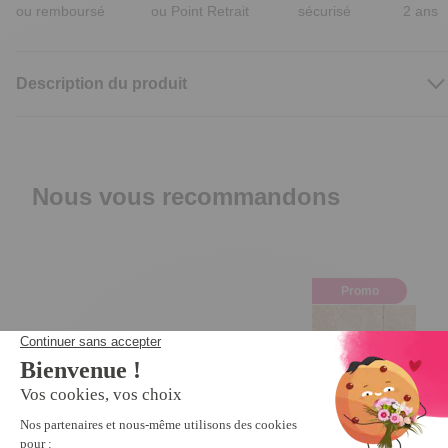
ou remboursé
ou Point Retrait
sécurisé
2 ans
Description du produit
Nous vous recommandons
Promo