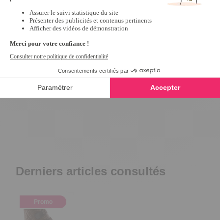
Mules croisées éponge Bleu - taille
Mules scratchées R
39
10,79 €
26,99 €
5
/
5
-
1
avis
24,99 €
Derniers articles consultés
Promo