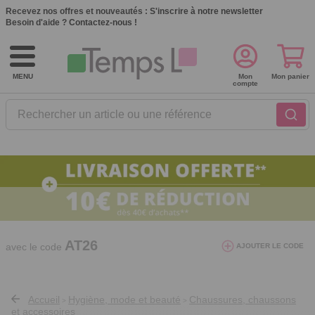
Recevez nos offres et nouveautés :
S'inscrire à notre newsletter
Besoin d'aide ?
Contactez-nous !
MENU
Mon
Mon panier
compte
Rechercher un article ou une référence
10€ de réduction dès 40€ d'achat. Offre
valable du 03/08/2026 au 12/08/2026.
AT26
avec le code
AJOUTER LE CODE
Accueil
Hygiène, mode et beauté
Chaussures, chaussons
>
>
et accessoires