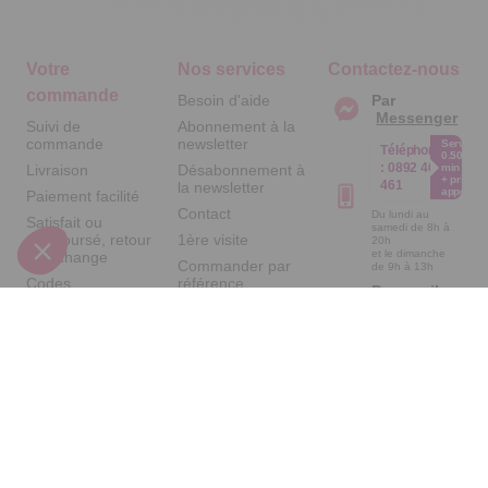
Votre
Nos services
Contactez-nous
commande
Besoin d'aide
Par
Messenger
Suivi de
Abonnement à la
commande
newsletter
Service
Téléphone
0.50€ /
:
0892 461
Livraison
Désabonnement à
min
+ prix
461
la newsletter
appel
Paiement facilité
Contact
Du lundi au
Satisfait ou
samedi de 8h à
remboursé, retour
1ère visite
20h
et le dimanche
ou échange
Commander par
de 9h à 13h
Codes
référence
Par email :
promotionnels
catalogue
Contactez-
nous
Glossaire des
Questions
produits chimiques
fréquentes
Par courrier
Informations
:
Temps L -
environnementales
59685 LILLE
des produits
CEDEX 9
A propos de