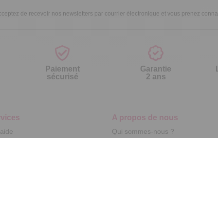
ceptez de recevoir nos newsletters par courrier électronique et vous prenez conn
Paiement
Garantie
sécurisé
2 ans
vices
A propos de nous
'aide
Qui sommes-nous ?
nt à la newsletter
Partenariats
ement à la newsletter
Avis Clients
te
r par référence catalogue
s fréquentes