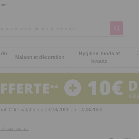
tter
 du
Hygiène, mode et
Maison et décoration
beauté
Notre produit du m
Notre produit du m
Notre produit du m
Notre produit du m
Notre produit du m
Notre produit du m
ons cuisine
t intimité
hat. Offre valable du 03/08/2026 au 12/08/2026.
 table
es de cuisine malins
et accessoires