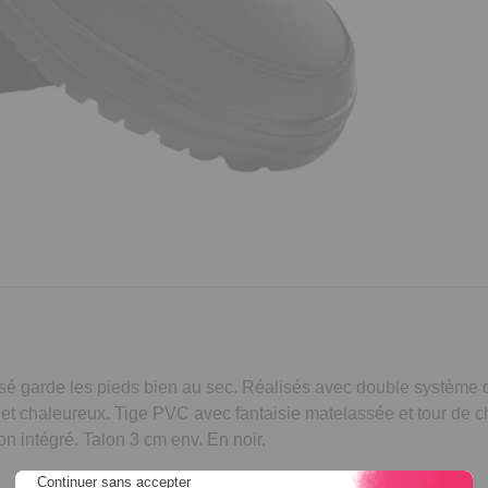
 garde les pieds bien au sec. Réalisés avec double système de g
ux et chaleureux. Tige PVC avec fantaisie matelassée et tour de
 intégré. Talon 3 cm env. En noir.