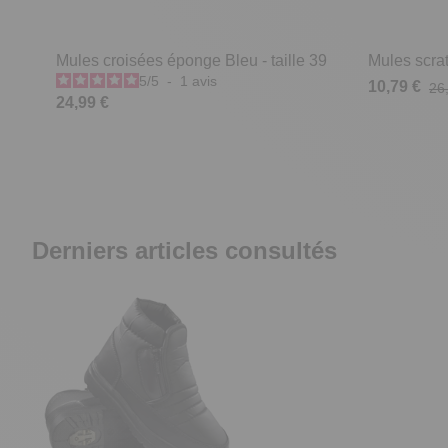
Mules croisées éponge Bleu - taille 39
Mules scrat
5
/
5
-
1
avis
10,79 €
26
24,99 €
Derniers articles consultés