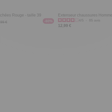
chées Rouge - taille 39
Extenseur chaussures Homm
4
/
5
-
85
avis
-60%
,99 €
12,99 €