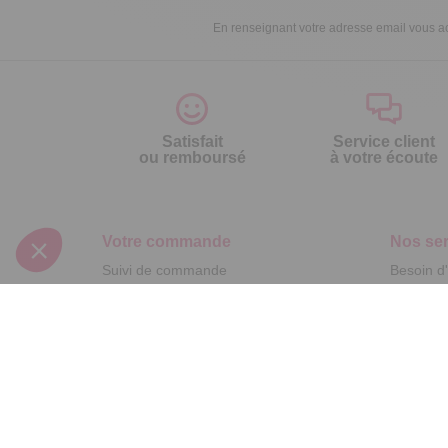
En renseignant votre adresse email vous ac
Satisfait
Service client
ou remboursé
à votre écoute
Votre commande
Nos ser
Suivi de commande
Besoin d
Livraison
Abonneme
Paiement facilité
Désabonn
Satisfait ou remboursé, retour ou échange
Contact
Codes promotionnels
1ère visi
Glossaire des produits chimiques
Commande
Informations environnementales des
Question
produits