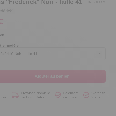
s "Frédérick" Noir - taille 41
Réf. 4999.132
édérick”
€
Voir le produit
Voir le produit
Voir le produit
Voir le produit
ion
tre modèle
Ajouter au panier
Livraison domicile
Paiement
Garantie
ursé
ou Point Retrait
sécurisé
2 ans