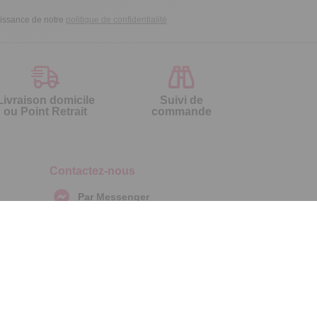
aissance de notre
politique de confidentialité
Livraison domicile
Suivi de
ou Point Retrait
commande
Contactez-nous
Par
Messenger
Service 0.50€ /
Téléphone :
min
0892 461 461
+ prix appel
Du lundi au samedi de 8h à 20h
et le dimanche de 9h à 13h
Par email :
Contactez-nous
Par courrier :
Temps L - 59685