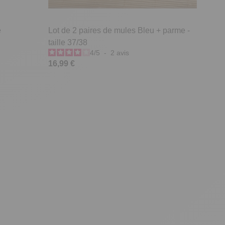
e
Lot de 2 paires de mules Bleu + parme -
taille 37/38
4
/
5
-
2
avis
16,99 €