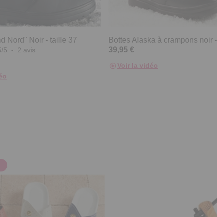
d Nord" Noir - taille 37
Bottes Alaska à crampons noir - 
39,95 €
5
/
5
-
2
avis
Voir la vidéo
déo