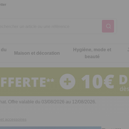
tter
 du
Hygiène, mode et
Maison et décoration
beauté
Notre produit du m
Notre produit du m
Notre produit du m
Notre produit du m
Notre produit du m
Notre produit du m
ons cuisine
t intimité
hat. Offre valable du 03/08/2026 au 12/08/2026.
 table
es de cuisine malins
et accessoires