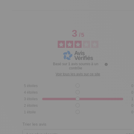
3
/
5
Basé sur
1
avis soumis à un
contrôle
Voir tous les avis sur ce site
5
étoiles
0
4
étoiles
0
3
étoiles
1
2
étoiles
0
1
étoile
0
Trier les avis