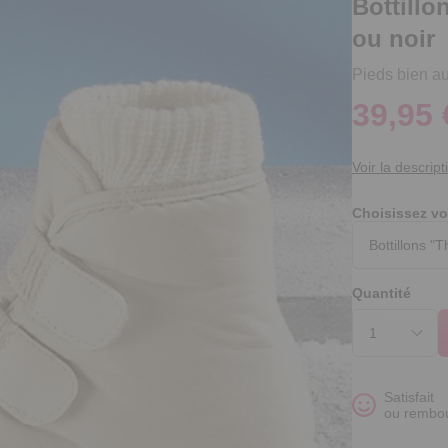
Bottill
ou noir
Pieds bien au
39,95 
Voir la descript
Choisissez vo
Quantité
Satisfait
ou rembo