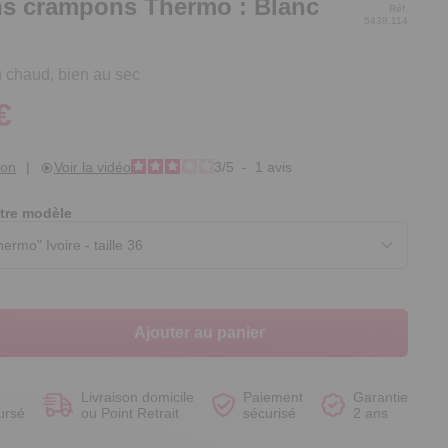
ons crampons Thermo : Blanc
Réf.
5438.114
 chaud, bien au sec
€
Voir le produit
Voir le produit
Voir le produit
Voir le produit
ion
|
Voir la vidéo
3
/
5
-
1
avis
tre modèle
Ajouter au panier
Livraison domicile
Paiement
Garantie
ursé
ou Point Retrait
sécurisé
2 ans