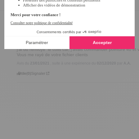
3
/
5
Avis vérifié
j'ai du renvoyé  le colis car, j'avais commander pointure 40 e
Vous me rayé de votre fichier clients
Avis du
23/01/2021
, suite à une expérience du
02/12/2020
par
A.A.
Utile
(0)
Signaler