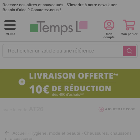
Recevez nos offres et nouveautés :
S'inscrire à notre newsletter
Besoin d'aide ?
Contactez-nous !
MENU
Mon
Mon panier
compte
Rechercher un article ou une référence
10€ de réduction dès 40€ d'achat. Offre
valable du 03/08/2026 au 12/08/2026.
AT26
avec le code
AJOUTER LE CODE
Accueil
Hygiène, mode et beauté
Chaussures, chaussons
>
>
et accessoires