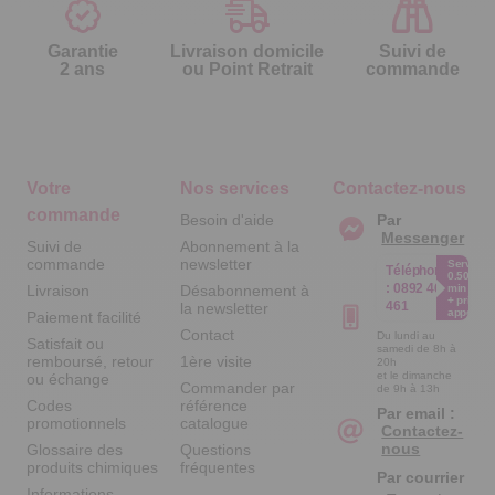
Garantie
Livraison domicile
Suivi de
2 ans
ou Point Retrait
commande
Votre
Nos services
Contactez-nous
commande
Besoin d'aide
Par
Messenger
Suivi de
Abonnement à la
commande
newsletter
Service
Téléphone
0.50€ /
:
0892 461
Livraison
Désabonnement à
min
+ prix
461
la newsletter
appel
Paiement facilité
Contact
Du lundi au
Satisfait ou
samedi de 8h à
remboursé, retour
1ère visite
20h
et le dimanche
ou échange
Commander par
de 9h à 13h
Codes
référence
Par email :
promotionnels
catalogue
Contactez-
nous
Glossaire des
Questions
produits chimiques
fréquentes
Par courrier
Informations