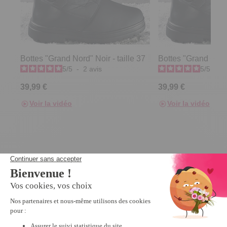
Bottes "Grand Nord" Noir - taille 37
Bottes "Grand Nord"
5
/
5
-
2
avis
5
/
5
-
2
39,99 €
39,99 €
Voir la vidéo
Voir la vidéo
Nous vous recommandons
Promo