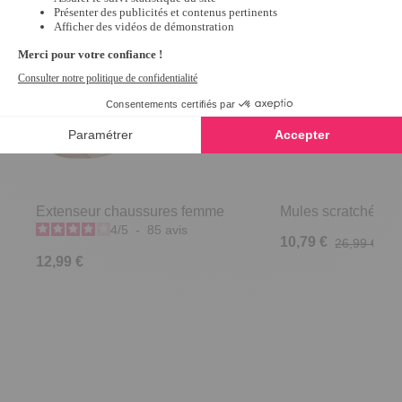
Extenseur chaussures femme
Mules scratchées R
4
/
5
-
85
avis
10,79 €
26,99 €
12,99 €