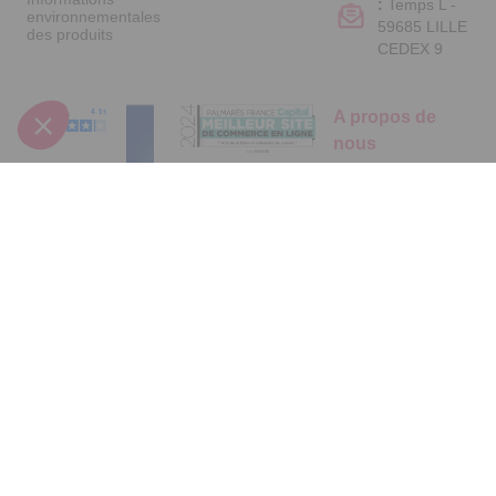
:
Temps L -
environnementales
59685 LILLE
des produits
CEDEX 9
A propos de
nous
Qui sommes-nous
?
Partenariats
Avis Clients
Suivez-nous
Données
Paramétrer
Mentions
Conditions
Access
personnelles et
les cookies
légales
générales de
cookies
vente