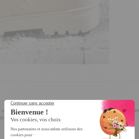
nt une
protection totale contre le froid
. Grâce à leurs
crampons
es.