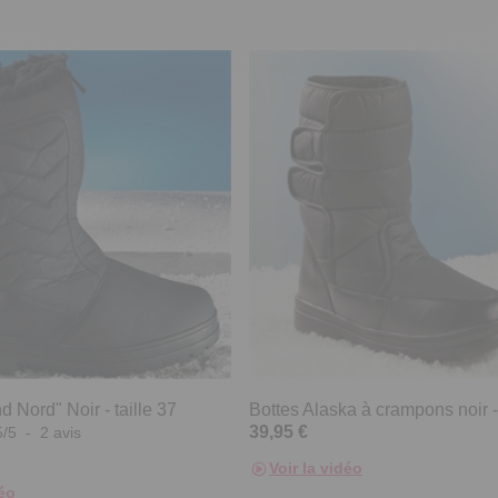
d Nord" Noir - taille 37
Bottes Alaska à crampons noir - 
39,95 €
5
/
5
-
2
avis
Voir la vidéo
déo