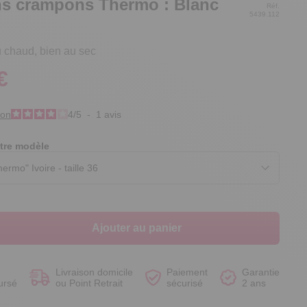
ons crampons Thermo : Blanc
Réf.
5439.112
 chaud, bien au sec
€
Voir le produit
Voir le produit
Voir le produit
Voir le produit
ion
4
/
5
-
1
avis
tre modèle
Ajouter au panier
Livraison domicile
Paiement
Garantie
ursé
ou Point Retrait
sécurisé
2 ans