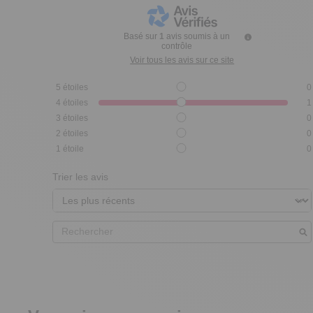
Basé sur
1
avis soumis à un
contrôle
Voir tous les avis sur ce site
5
étoiles
0
4
étoiles
1
3
étoiles
0
2
étoiles
0
1
étoile
0
Trier les avis