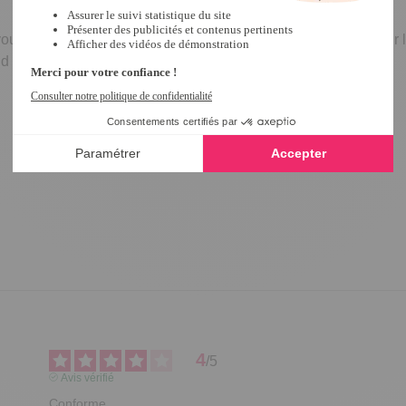
 vous sentirez aussi bien que dans des chaussons. Grâce à leur l
oid aux pieds ! Semelle synthétique.
4
/
5
Avis vérifié
Conforme