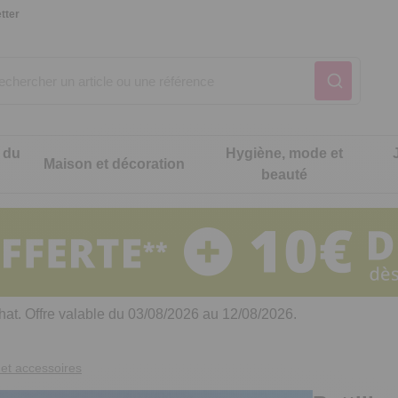
tter
 du
Hygiène, mode et
Maison et décoration
beauté
Notre produit du m
Notre produit du m
Notre produit du m
Notre produit du m
Notre produit du m
Notre produit du m
ons cuisine
t intimité
hat. Offre valable du 03/08/2026 au 12/08/2026.
 table
es de cuisine malins
et accessoires