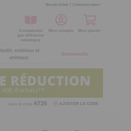
Besoin d'aide ?
Contactez-nous !
Commander
Mon compte
Mon panier
par référence
catalogue
Jardin, extérieur et
Nouveautés
animaux
ois
ois
ois
ois
ois
ois
Séparateur oeufs poule
Lot de 2 galettes de chaise
Lot de 2 gants microfibre nettoie
Lot de 2 embouts d'arrosage
AT26
AJOUTER LE CODE
avec le code
réversibles
lunettes
Par aspiration, elle sépare le blanc du
Assurez un arrosage ciblé et précis
jaune
Double face, maxi confort
C’est net pour les lunettes !
6,99 €
5,99 €
24,99 €
7,99 €