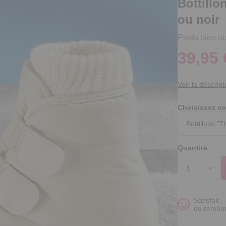
Bottill
ou noir
Pieds bien au
39,95 
Voir la descript
Choisissez vo
Quantité
Satisfait
ou rembo