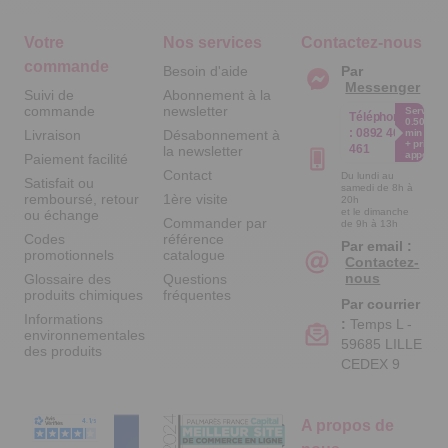
Votre
Nos services
Contactez-nous
commande
Besoin d'aide
Par
Messenger
Suivi de
Abonnement à la
commande
newsletter
Service
Téléphone
0.50€ /
:
0892 461
Livraison
Désabonnement à
min
+ prix
461
la newsletter
appel
Paiement facilité
Contact
Du lundi au
Satisfait ou
samedi de 8h à
remboursé, retour
1ère visite
20h
et le dimanche
ou échange
Commander par
de 9h à 13h
Codes
référence
Par email :
promotionnels
catalogue
Contactez-
nous
Glossaire des
Questions
produits chimiques
fréquentes
Par courrier
Informations
:
Temps L -
environnementales
59685 LILLE
des produits
CEDEX 9
A propos de