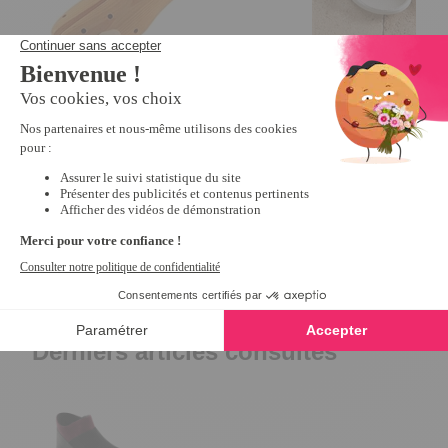
Extenseur chaussures femme
Mules scratchées R
4
/
5
-
85
avis
10,79 €
26,99 €
12,99 €
Derniers articles consultés