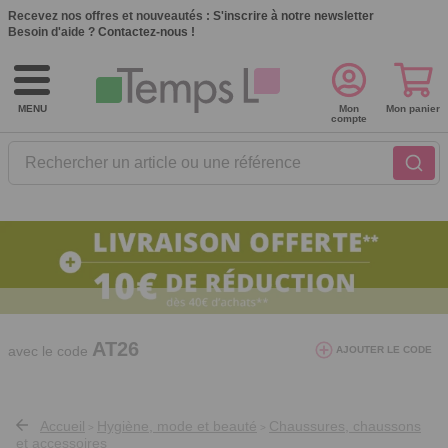
Recevez nos offres et nouveautés :
S'inscrire à notre newsletter
Besoin d'aide ?
Contactez-nous !
MENU
Mon
Mon panier
compte
Rechercher un article ou une référence
10€ de réduction dès 40€ d'achat. Offre
valable du 03/08/2026 au 12/08/2026.
AT26
avec le code
AJOUTER LE CODE
Accueil
Hygiène, mode et beauté
Chaussures, chaussons
>
>
et accessoires