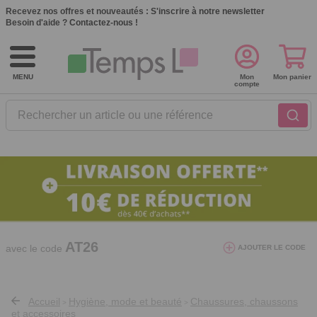
Recevez nos offres et nouveautés :
S'inscrire à notre newsletter
Besoin d'aide ?
Contactez-nous !
MENU
Mon
Mon panier
compte
Rechercher un article ou une référence
10€ de réduction dès 40€ d'achat. Offre
valable du 03/08/2026 au 12/08/2026.
AT26
avec le code
AJOUTER LE CODE
Accueil
Hygiène, mode et beauté
Chaussures, chaussons
>
>
et accessoires