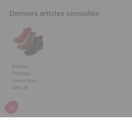
Derniers articles consultés
Bottines
Pédilège
Louise Noir -
taille 39
Inscrivez-vous à notre