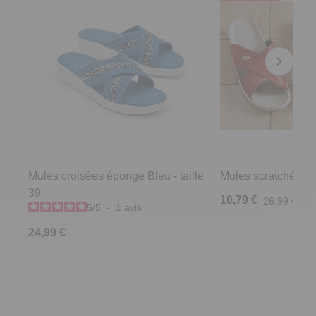
Mules croisées éponge Bleu - taille
Mules scratchées R
39
10,79 €
26,99 €
5
/
5
-
1
avis
24,99 €