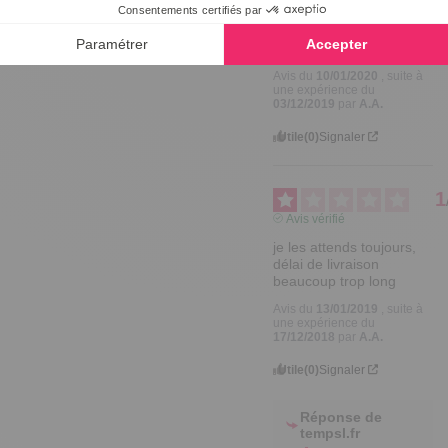
Avis vérifié
j'ai retourné l'article car 
déçu
Avis du
10/01/2020
, suite à
une expérience du
03/12/2019
par
A.A.
Utile
(0)
Signaler
1
Avis vérifié
je les attends toujours, 
délai de livraison 
beaucoup trop long
Avis du
13/01/2019
, suite à
une expérience du
17/12/2018
par
A.A.
Utile
(0)
Signaler
Réponse de
tempsl.fr