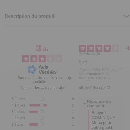
Description du produit
3
4
/
5
Avis vérifié
bien
Avis du
28/11/2023
, suite à
une expérience du
Basé sur
4
avis soumis à un
05/11/2023
par
A.A.
contrôle
Utile
(0)
Signaler
Voir tous les avis sur ce site
5
étoiles
0
Réponse de
4
étoiles
2
tempsl.fr
3
étoiles
1
Bonjour 
DOMINIQUE,

2
étoiles
0
Merci pour 
1
étoile
1
votre gentil 