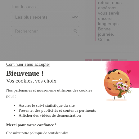
retour, nous 
Trier les avis
espérons 
vous servir 
encore 
longtemps.

Bonne 
journée.

Céline.
4
Avis collecté par un tiers
achat renvoyé cause 
trop petit ai reçue mon 
retour ce jour
Avis du
03/02/2023
, suite à
une expérience du
08/12/2022
par
A.A.
Utile
(0)
Signaler
3