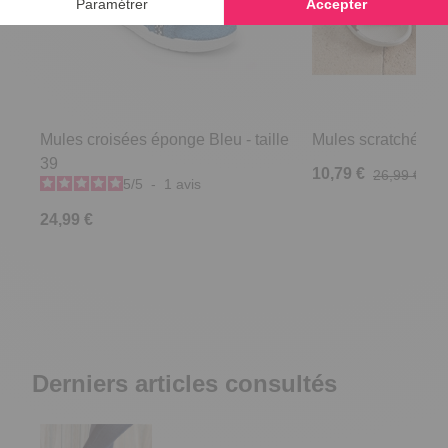
Mules croisées éponge Bleu - taille
Mules scratchées R
39
10,79 €
26,99 €
5
/
5
-
1
avis
24,99 €
Derniers articles consultés