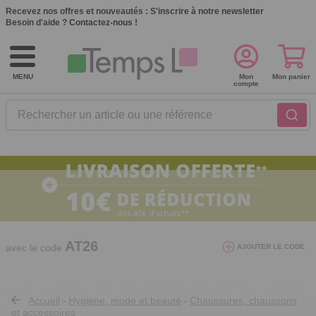
Recevez nos offres et nouveautés :
S'inscrire à notre newsletter
Besoin d'aide ?
Contactez-nous !
MENU
Mon
Mon panier
compte
Rechercher un article ou une référence
10€ de réduction dès 40€ d'achat. Offre
valable du 03/08/2026 au 12/08/2026.
AT26
avec le code
AJOUTER LE CODE
Accueil
Hygiène, mode et beauté
Chaussures, chaussons
>
>
et accessoires