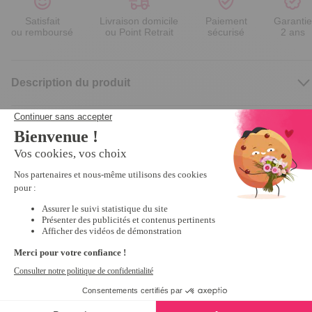
Satisfait
Livraison domicile
Paiement
Garantie
ou remboursé
ou Point Retrait
sécurisé
2 ans
Description du produit
Nous vous recommandons
Promo