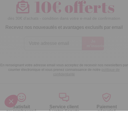
10€ offerts
dès 30€ d’achats - condition dans votre e-mail de confirmation
Recevez nos nouveautés et avantages exclusifs par email
Je
m’inscris
En renseignant votre adresse email vous acceptez de recevoir nos newsletters par
courrier électronique et vous prenez connaissance de notre
politique de
confidentialité
Satisfait
Service client
Paiement
ou remboursé
à votre écoute
sécurisé