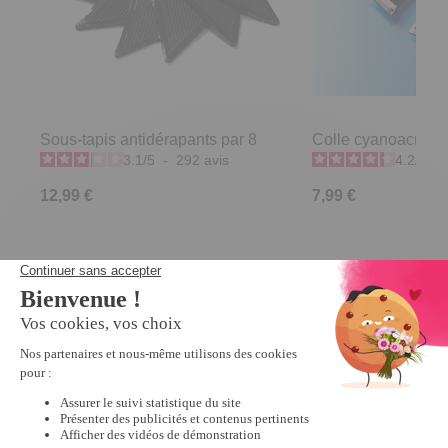
Sous-tapis antidérapants par 8
Colle cyanoacrylate
3.1
/
5
-
292
avis
4.2
/
5
-
12,99 €
7,99 €
Derniers articles consultés