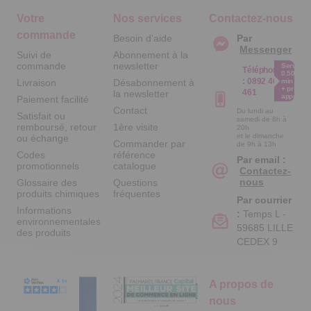
Votre
Nos services
Contactez-nous
commande
Besoin d'aide
Par
Messenger
Suivi de
Abonnement à la
commande
newsletter
Service
Téléphone
0.50€ /
:
0892 461
Livraison
Désabonnement à
min
+ prix
461
la newsletter
appel
Paiement facilité
Contact
Du lundi au
Satisfait ou
samedi de 8h à
remboursé, retour
1ère visite
20h
et le dimanche
ou échange
Commander par
de 9h à 13h
Codes
référence
Par email :
promotionnels
catalogue
Contactez-
nous
Glossaire des
Questions
produits chimiques
fréquentes
Par courrier
Informations
:
Temps L -
environnementales
59685 LILLE
des produits
CEDEX 9
A propos de
nous