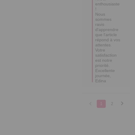
enthousiaste 
! 

Nous 
sommes 
ravis 
d'apprendre 
que l'article 
répond à vos 
attentes.

Votre 
satisfaction 
est notre 
priorité.

Excellente 
journée,

Edina
1
2