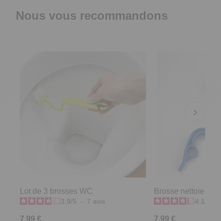
Nous vous recommandons
Lot de 3 brosses WC
Brosse nettoie rain
3.9
/
5
-
7
avis
4.1
/
5
-
7,99 €
7,99 €