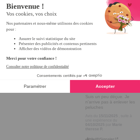
ravis que 
vous trouviez 
cet article 
indispensable 
pour 
préserver vos 
tapis et 
canapés.

Excellente 
journée !

Edina
1
Avis vérifié
Suis un peu déçue. Je 
n'arrive pas à enlever les 
peluches
Avis du
15/11/2025
, suite à
une expérience du
04/10/2025
par
Marie
therese P.
Utile
(0)
Signaler