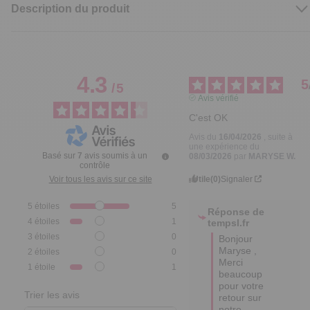
Description du produit
4.3
5
/
5
Avis vérifié
C'est OK
Avis du
16/04/2026
, suite à
une expérience du
Basé sur
7
avis soumis à un
08/03/2026
par
MARYSE W.
contrôle
Utile
(0)
Signaler
Voir tous les avis sur ce site
5
étoiles
5
Réponse de
4
étoiles
1
tempsl.fr
3
étoiles
0
Bonjour 
Maryse ,

2
étoiles
0
Merci 
1
étoile
1
beaucoup 
pour votre 
Trier les avis
retour sur 
notre 