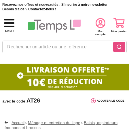
Recevez nos offres et nouveautés :
S'inscrire à notre newsletter
Besoin d'aide ?
Contactez-nous !
MENU
Mon
Mon panier
compte
Rechercher un article ou une référence
10€ de réduction dès 40€ d'achat. Offre
valable du 03/08/2026 au 12/08/2026.
AT26
avec le code
AJOUTER LE CODE
Accueil
Ménage et entretien du linge
Balais, aspirateurs,
>
>
éponges et brosses