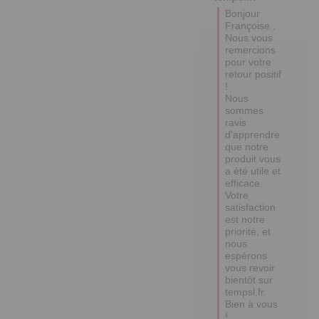
Bonjour 
Françoise ,

Nous vous 
remercions 
pour votre 
retour positif 
! 

Nous 
sommes 
ravis 
d'apprendre 
que notre 
produit vous 
a été utile et 
efficace. 

Votre 
satisfaction 
est notre 
priorité, et 
nous 
espérons 
vous revoir 
bientôt sur 
tempsl.fr.

Bien à vous 
!
