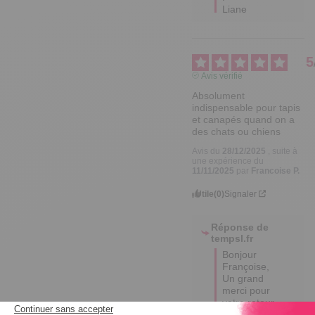
Liane
5
Avis vérifié
Absolument 
indispensable pour tapis 
et canapés quand on a 
des chats ou chiens
Avis du
28/12/2025
, suite à
une expérience du
11/11/2025
par
Francoise P.
Utile
(0)
Signaler
Réponse de
tempsl.fr
Bonjour 
Françoise,  

Un grand 
merci pour 
votre retour.

Nous sommes 