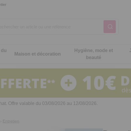
tter
 du
Hygiène, mode et
Maison et décoration
beauté
Notre produit du m
Notre produit du m
Notre produit du m
Notre produit du m
Notre produit du m
Notre produit du m
ons cuisine
t intimité
hat. Offre valable du 03/08/2026 au 12/08/2026.
 table
es de cuisine malins
Entretien
>