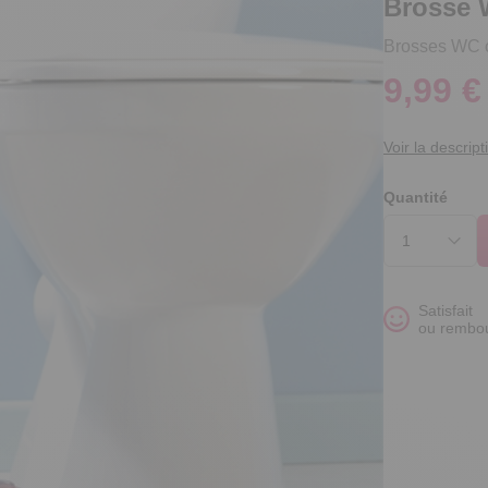
Brosse 
Brosses WC 
9,99 €
Voir la descript
Quantité
Satisfait
ou rembo