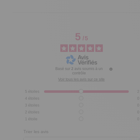
5
/
5
Basé sur
2
avis soumis à un
contrôle
Voir tous les avis sur ce site
5
étoiles
2
4
étoiles
0
3
étoiles
0
2
étoiles
0
1
étoile
0
Trier les avis