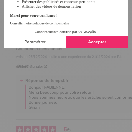
5
/
5
Avis vérifié
Conforme à mes attentes
Avis du
05/12/2024
, suite à une expérience du
21/11/2024
par
F.I.
Utile
(0)
Signaler
Réponse de
tempsl.fr
Bonjour FABIENNE,

Merci beaucoup pour votre retour ! 

Nous sommes heureux que les articles soient conformes 
Bonne journée.

Ginah
5
/
5