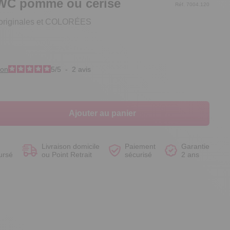
WC pomme ou cerise
Réf. 7004.120
originales et COLORÉES
Voir le produit
Voir le produit
Voir le produit
Voir le produit
ion
5
/
5
-
2
avis
Ajouter au panier
Livraison domicile
Paiement
Garantie
ursé
ou Point Retrait
sécurisé
2 ans