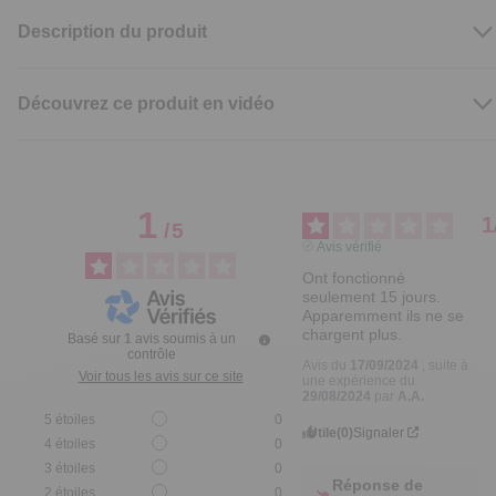
Description du produit
Découvrez ce produit en vidéo
1
1
/
5
Avis vérifié
Ont fonctionné 
seulement 15 jours. 
Apparemment ils ne se 
chargent plus.
Basé sur
1
avis soumis à un
contrôle
Avis du
17/09/2024
, suite à
Voir tous les avis sur ce site
une expérience du
29/08/2024
par
A.A.
5
étoiles
0
Utile
(0)
Signaler
4
étoiles
0
3
étoiles
0
Réponse de
2
étoiles
0