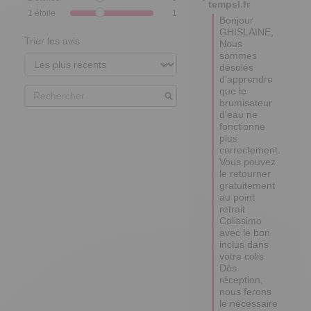
tempsl.fr
1
étoile
1
Bonjour 
GHISLAINE,

Trier les avis
Nous 
sommes 
désolés 
d’apprendre 
que le 
brumisateur 
d'eau ne 
fonctionne 
plus 
correctement.

Vous pouvez 
le retourner 
gratuitement 
au point 
retrait 
Colissimo 
avec le bon 
inclus dans 
votre colis. 

Dès 
réception, 
nous ferons 
le nécessaire 