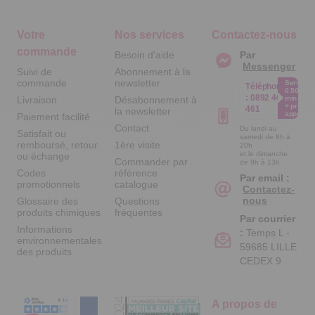
Votre
Nos services
Contactez-nous
commande
Besoin d'aide
Par
Messenger
Suivi de
Abonnement à la
commande
newsletter
Service
Téléphone
0.50€ /
:
0892 461
Livraison
Désabonnement à
min
+ prix
461
la newsletter
appel
Paiement facilité
Contact
Du lundi au
Satisfait ou
samedi de 8h à
remboursé, retour
1ère visite
20h
et le dimanche
ou échange
Commander par
de 9h à 13h
Codes
référence
Par email :
promotionnels
catalogue
Contactez-
nous
Glossaire des
Questions
produits chimiques
fréquentes
Par courrier
Informations
:
Temps L -
environnementales
59685 LILLE
des produits
CEDEX 9
A propos de