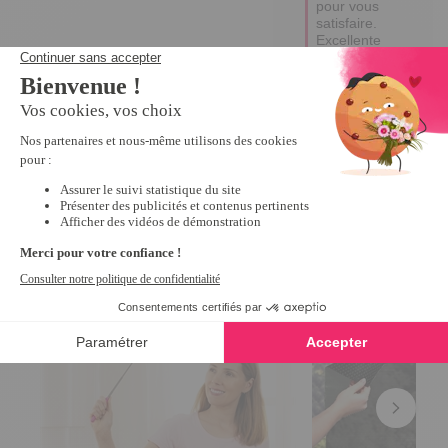
pour vous 
satisfaire.

Excellente 
journée.

Céline.
Nous vous recommandons
Nouveauté