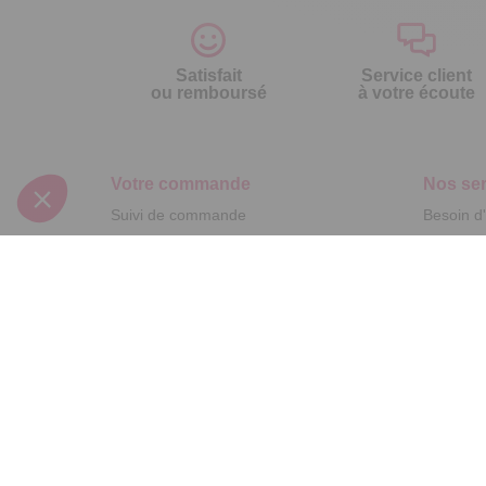
Satisfait
Service client
ou remboursé
à votre écoute
Votre commande
Nos ser
Suivi de commande
Besoin d
Livraison
Abonneme
Paiement facilité
Désabonn
Satisfait ou remboursé, retour ou échange
Contact
Codes promotionnels
1ère visi
Glossaire des produits chimiques
Commande
Informations environnementales des
Question
produits
Suivez-nous