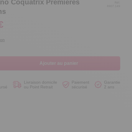
uno Coquatrix Premieres
Réf.
8907.149
ns
€
Voir le produit
Voir le produit
Voir le produit
Voir le produit
ion
Ajouter au panier
Livraison domicile
Paiement
Garantie
ursé
ou Point Retrait
sécurisé
2 ans