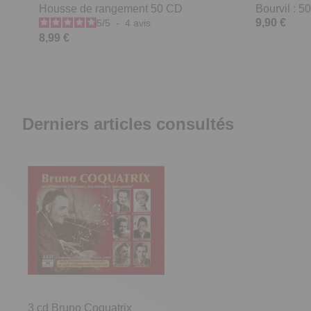
Housse de rangement 50 CD
Bourvil : 
9,90 €
5
/
5
-
4
avis
8,99 €
Derniers articles consultés
3 cd Bruno Coquatrix