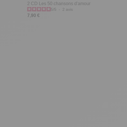
2 CD Les 50 chansons d'amour
5
/
5
-
2
avis
7,90 €