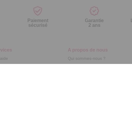
Paiement
Garantie
sécurisé
2 ans
vices
A propos de nous
'aide
Qui sommes-nous ?
nt à la newsletter
Partenariats
ement à la newsletter
Avis Clients
te
r par référence catalogue
s fréquentes