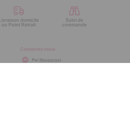
Livraison domicile
Suivi de
ou Point Retrait
commande
Contactez-nous
Par
Messenger
Service 0.50€ /
Téléphone :
min
0892 461 461
+ prix appel
Du lundi au samedi de 8h à 20h
et le dimanche de 9h à 13h
Par email :
Contactez-nous
Par courrier :
Temps L - 59685
LILLE CEDEX 9