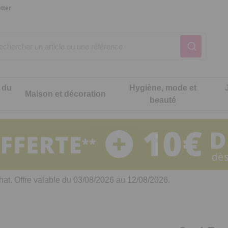
tter
 du
Hygiène, mode et
Maison et décoration
beauté
Notre produit du m
Notre produit du m
Notre produit du m
Notre produit du m
Notre produit du m
Notre produit du m
ons cuisine
t intimité
hat. Offre valable du 03/08/2026 au 12/08/2026.
 table
es de cuisine malins