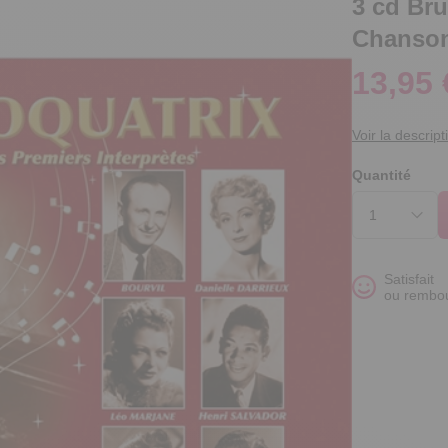
3 cd Br
Chanso
13,95 
Voir la descript
Quantité
Satisfait
ou rembo