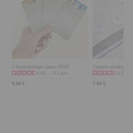
3 étuis protège cartes RFID
Tampon protège d
4.4
/
5
-
112
avis
4.3
/
5
-
9,99 €
7,99 €
Derniers articles consultés