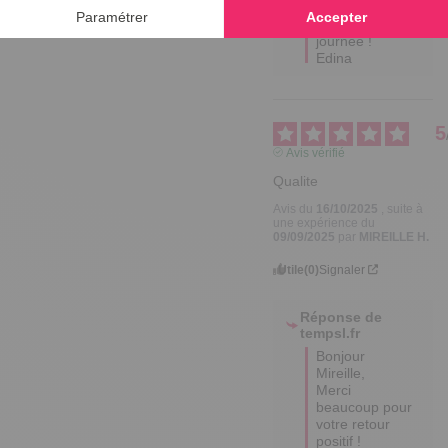
Edina
5
Avis vérifié
Qualite
Avis du
16/10/2025
, suite à
une expérience du
09/09/2025
par
MIREILLE H.
Utile
(0)
Signaler
Réponse de
tempsl.fr
Bonjour 
Mireille,  

Merci 
beaucoup pour 
votre retour 
positif ! 

Nous sommes 
ravis 
d'apprendre 