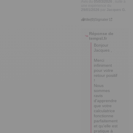
Utile
(0)
Signaler
Réponse de
tempsl.fr
Bonjour 
Jacques ,

Merci 
infiniment 
pour votre 
retour positif 
! 

Nous 
sommes 
ravis 
d'apprendre 
que votre 
calculatrice 
fonctionne 
parfaitement 
et qu'elle est 
pratique à 
utiliser. 

Sachez que 
votre 