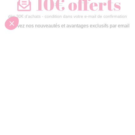
dès 30€ d’achats - condition dans votre e-mail de confirmation
Recevez nos nouveautés et avantages exclusifs par email
Je
m’inscris
En renseignant votre adresse email vous acceptez de recevoir nos newsletters par
courrier électronique et vous prenez connaissance de notre
politique de
confidentialité
Satisfait
Service client
Paiement
ou remboursé
à votre écoute
sécurisé
Garantie
Livraison domicile
Suivi de
2 ans
ou Point Retrait
commande