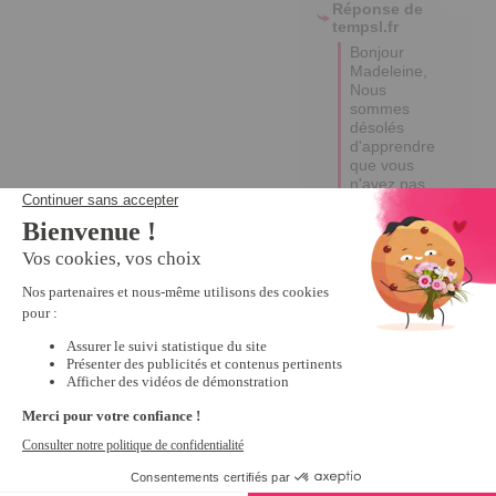
Madeleine, 

Nous 
sommes 
désolés 
d'apprendre 
que vous 
n'avez pas 
reçu votre 
commande. 

Nous 
comprenons 
à quel point 
cela peut 
être 
frustrant.

Un e-mail a 
été adressé 
à votre 
attention 
pour que 
nous 
puissions 
échanger à 
ce sujet. 

Excellente 
journée !
