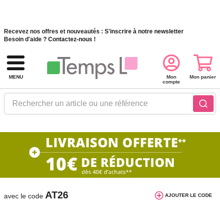
Recevez nos offres et nouveautés :
S'inscrire à notre newsletter
Besoin d'aide ?
Contactez-nous !
MENU
Mon
Mon panier
compte
Rechercher un article ou une référence
10€ de réduction dès 40€ d'achat. Offre
valable du 03/08/2026 au 12/08/2026.
AT26
avec le code
AJOUTER LE CODE
Accueil
Maison et décoration
Accessoires bureau
>
>