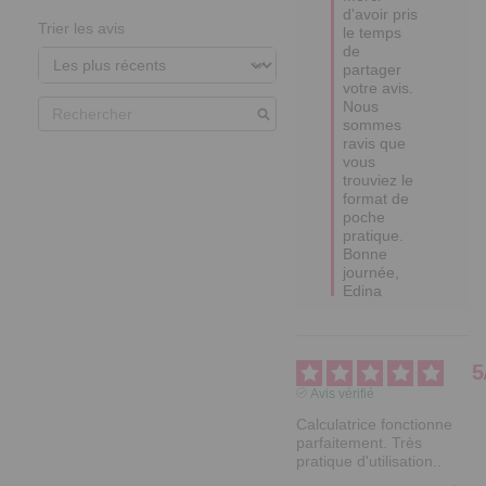
partager 
votre avis. 

Nous 
sommes 
ravis que 
vous 
trouviez le 
format de 
poche 
pratique. 

Bonne 
journée,

Edina
5
Avis vérifié
Calculatrice fonctionne 
parfaitement. Très 
pratique d'utilisation..
Avis du
05/03/2026
, suite à
une expérience du
29/01/2026
par
Jacques G.