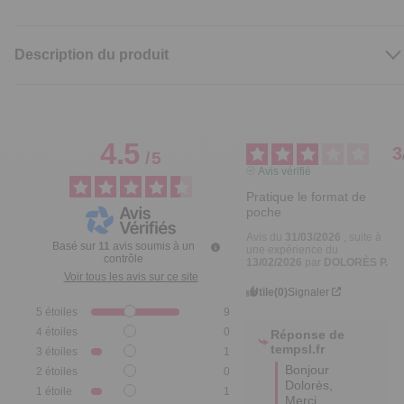
Description du produit
4.5
3
/
5
Avis vérifié
Pratique le format de 
poche
Avis du
31/03/2026
, suite à
Basé sur
11
avis soumis à un
une expérience du
contrôle
13/02/2026
par
DOLORÈS P.
Voir tous les avis sur ce site
Utile
(0)
Signaler
5
étoiles
9
4
étoiles
0
Réponse de
tempsl.fr
3
étoiles
1
Bonjour 
2
étoiles
0
Dolorès,

1
étoile
1
Merci 
d'avoir pris 
Trier les avis
le temps 
de 