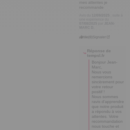
Avis du
12/09/2025
, suite à
une expérience du
07/08/2025
par
JEAN-
MARC D.
Utile
(0)
Signaler
Réponse de
tempsl.fr
Bonjour Jean-
Marc, 

Nous vous 
remercions 
sincèrement pour 
votre retour 
positif ! 

Nous sommes 
ravis d'apprendre 
que notre produit 
a répondu à vos 
attentes. Votre 
recommandation 
nous touche et 
nous motive à 
continuer d'offrir 
des produits de 