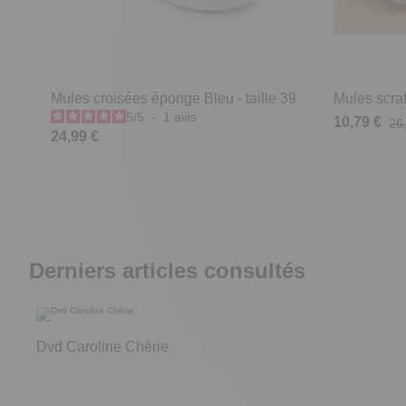
Mules croisées éponge Bleu - taille 39
Mules scrat
5
/
5
-
1
avis
10,79 €
26
24,99 €
Derniers articles consultés
Dvd Caroline Chérie