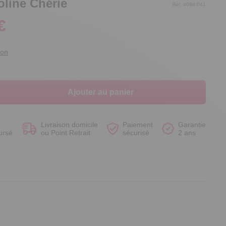
oline Chérie
Réf. 4094.041
€
ion
Voir le produit
Voir le produit
Voir le produit
Voir le produit
Ajouter au panier
Livraison domicile
Paiement
Garantie
ursé
ou Point Retrait
sécurisé
2 ans