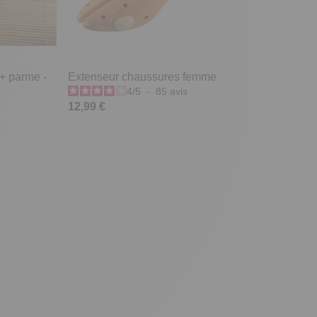
 + parme -
Extenseur chaussures femme
4
/
5
-
85
avis
12,99 €