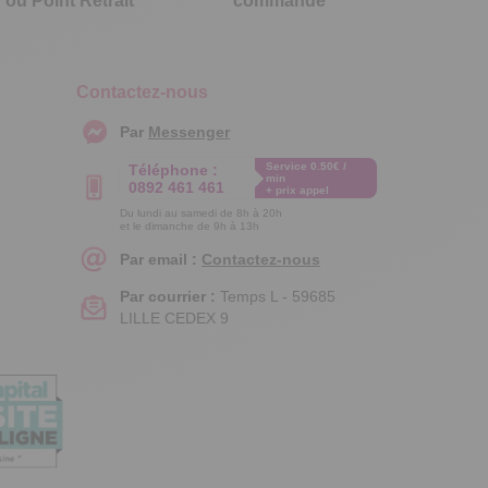
ou Point Retrait
commande
Contactez-nous
Par
Messenger
Service 0.50€ /
Téléphone :
min
0892 461 461
+ prix appel
Du lundi au samedi de 8h à 20h
et le dimanche de 9h à 13h
Par email :
Contactez-nous
Par courrier :
Temps L - 59685
LILLE CEDEX 9