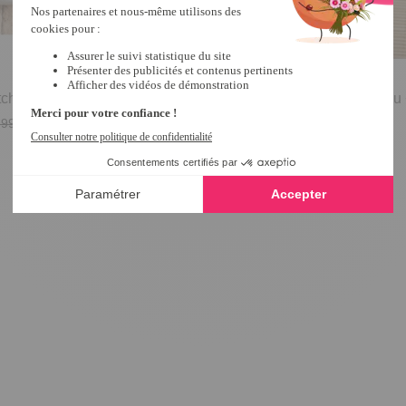
chées Rouge - taille 39
Lot de 2 paires de mules Bleu
-60%
taille 37/38
,99 €
4
/
5
-
2
avis
16,99 €