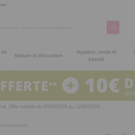
tter
 du
Hygiène, mode et
Maison et décoration
beauté
Notre produit du m
Notre produit du m
Notre produit du m
Notre produit du m
Notre produit du m
Notre produit du m
ons cuisine
t intimité
hat. Offre valable du 03/08/2026 au 12/08/2026.
 table
es de cuisine malins
et accessoires