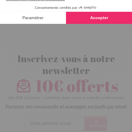
Casquette été
Beige - taille 58
Inscrivez-vous à notre
newsletter
10€ offerts
dès 30€ d’achats - condition dans votre e-mail de confirmation
Recevez nos nouveautés et avantages exclusifs par email
Je
m’inscris