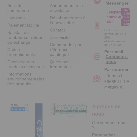
Messenger
Suivi de
Abonnement à la
commande
newsletter
Service
Téléphone
0.50€ /
:
0892 461
Livraison
Désabonnement à
min
+ prix
461
la newsletter
appel
Paiement facilité
Contact
Du lundi au
Satisfait ou
samedi de 8h à
remboursé, retour
1ère visite
20h
et le dimanche
ou échange
Commander par
de 9h à 13h
Codes
référence
Par email :
promotionnels
catalogue
Contactez-
nous
Glossaire des
Questions
produits chimiques
fréquentes
Par courrier
Informations
:
Temps L -
environnementales
59685 LILLE
des produits
CEDEX 9
A propos de
nous
Qui sommes-nous
?
Partenariats