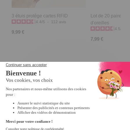
3 étuis protège cartes RFID
Lot de 20 paires e
4.4
/
5
-
112
avis
d'oreilles
4.5
/
5
-
9,99 €
7,99 €
Derniers articles consultés