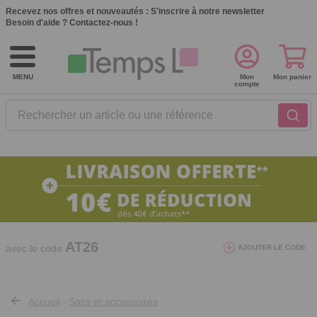
Recevez nos offres et nouveautés :
S'inscrire à notre newsletter
Besoin d'aide ?
Contactez-nous !
MENU
Mon
Mon panier
compte
Rechercher un article ou une référence
10€ de réduction dès 40€ d'achat. Offre
valable du 03/08/2026 au 12/08/2026.
AT26
avec le code
AJOUTER LE CODE
Accueil
Sacs et accessoires
>