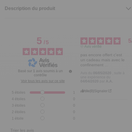
Description du produit
5
5
/
5
Avis vérifié
pas encore offert c'est 
un cadeau mais avec le 
confinement ...
Basé sur
1
avis soumis à un
Avis du
06/05/2020
, suite à
contrôle
une expérience du
Voir tous les avis sur ce site
04/04/2020
par
A.A.
Utile
(0)
Signaler
5
étoiles
1
4
étoiles
0
3
étoiles
0
2
étoiles
0
1
étoile
0
Trier les avis