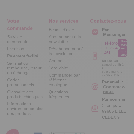
Votre
Nos services
Contactez-nous
commande
Besoin d'aide
Par
Messenger
Suivi de
Abonnement à la
commande
newsletter
Service
Téléphone
0.50€ /
:
0892 461
Livraison
Désabonnement à
min
+ prix
461
la newsletter
appel
Paiement facilité
Contact
Du lundi au
Satisfait ou
samedi de 8h à
remboursé, retour
1ère visite
20h
et le dimanche
ou échange
Commander par
de 9h à 13h
Codes
référence
Par email :
promotionnels
catalogue
Contactez-
nous
Glossaire des
Questions
produits chimiques
fréquentes
Par courrier
Informations
:
Temps L -
environnementales
59685 LILLE
des produits
CEDEX 9