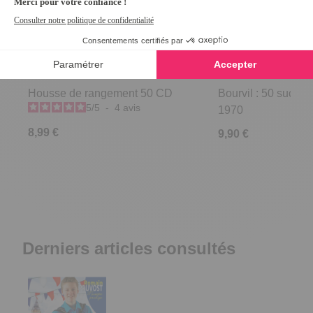
Housse de rangement 50 CD
Bourvil : 50 succès
5
/
5
-
4
avis
1970
8,99 €
9,90 €
Derniers articles consultés