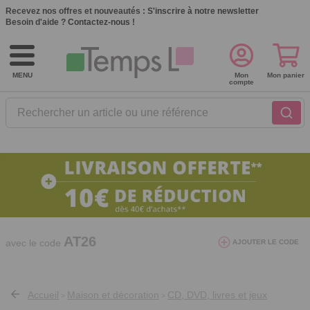
Recevez nos offres et nouveautés :
S'inscrire à notre newsletter
Besoin d'aide ?
Contactez-nous !
MENU
Mon
Mon panier
compte
Rechercher un article ou une référence
10€ de réduction dès 40€ d'achat. Offre
valable du 03/08/2026 au 12/08/2026.
AT26
avec le code
AJOUTER LE CODE
Accueil
Maison et décoration
CD, DVD, livres et jeux
>
>