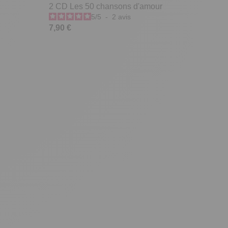
2 CD Les 50 chansons d'amour
5
/
5
-
2
avis
7,90 €