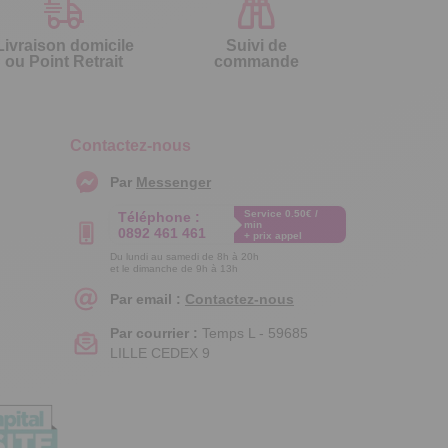
Livraison domicile
Suivi de
ou Point Retrait
commande
Contactez-nous
Par
Messenger
Service 0.50€ /
Téléphone :
min
0892 461 461
+ prix appel
Du lundi au samedi de 8h à 20h
et le dimanche de 9h à 13h
Par email :
Contactez-nous
Par courrier :
Temps L - 59685
LILLE CEDEX 9