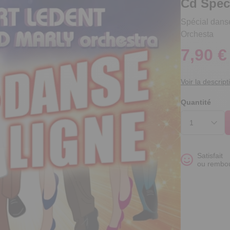
Cd Spec
Spécial danse
Orchesta
7,90 €
Voir la descript
Quantité
Satisfait
ou rembo