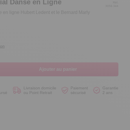
ial Danse en Ligne
Réf.
3058.344
 en ligne Hubert Ledent et le Bernard Marly
Voir le produit
Voir le produit
Voir le produit
Voir le produit
ion
Ajouter au panier
Livraison domicile
Paiement
Garantie
ursé
ou Point Retrait
sécurisé
2 ans