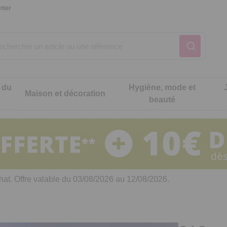
tter
 du
Hygiène, mode et
Maison et décoration
beauté
Notre produit du m
Notre produit du m
Notre produit du m
Notre produit du m
Notre produit du m
Notre produit du m
ons cuisine
t intimité
hat. Offre valable du 03/08/2026 au 12/08/2026.
 table
es de cuisine malins