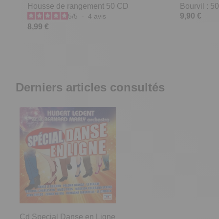
Housse de rangement 50 CD
Bourvil : 
9,90 €
5
/
5
-
4
avis
8,99 €
Derniers articles consultés
Cd Special Danse en Ligne